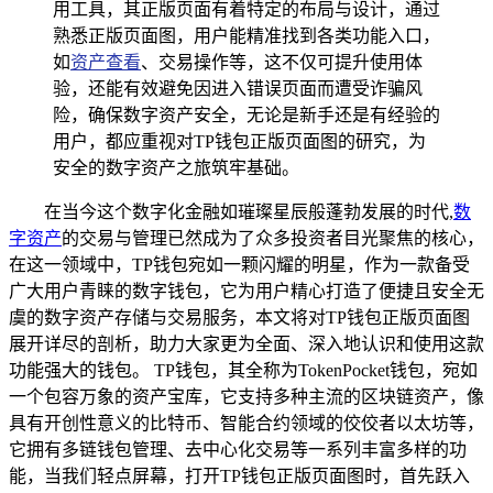
用工具，其正版页面有着特定的布局与设计，通过
熟悉正版页面图，用户能精准找到各类功能入口，
如
资产查看
、交易操作等，这不仅可提升使用体
验，还能有效避免因进入错误页面而遭受诈骗风
险，确保数字资产安全，无论是新手还是有经验的
用户，都应重视对TP钱包正版页面图的研究，为
安全的数字资产之旅筑牢基础。
在当今这个数字化金融如璀璨星辰般蓬勃发展的时代,
数
字资产
的交易与管理已然成为了众多投资者目光聚焦的核心，
在这一领域中，TP钱包宛如一颗闪耀的明星，作为一款备受
广大用户青睐的数字钱包，它为用户精心打造了便捷且安全无
虞的数字资产存储与交易服务，本文将对TP钱包正版页面图
展开详尽的剖析，助力大家更为全面、深入地认识和使用这款
功能强大的钱包。 TP钱包，其全称为TokenPocket钱包，宛如
一个包容万象的资产宝库，它支持多种主流的区块链资产，像
具有开创性意义的比特币、智能合约领域的佼佼者以太坊等，
它拥有多链钱包管理、去中心化交易等一系列丰富多样的功
能，当我们轻点屏幕，打开TP钱包正版页面图时，首先跃入