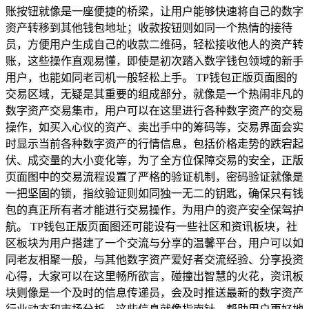
账按钮就像是一座便捷的桥梁，让用户能够快速将自己的数字
资产转移到其他钱包地址；收款按钮则如同一个热情的接待
员，方便用户生成自己的收款二维码，轻松接收他人的资产转
账，这些操作直观易懂，即使是初次踏入数字钱包领域的新手
用户，也能如同老司机一般轻松上手。 TP钱包正版页面图的
交易区域，无疑是其重要的组成部分，就像是一个热闹非凡的
数字资产交易集市，用户可以在这里进行各种数字资产的交易
操作，如买入心仪的资产、卖出手中的筹码等，交易界面会实
时显示当前各种数字资产的行情信息，包括价格走势的跌宕起
伏、成交量的大小变化等，为了全方位保障交易的安全，正版
页面图中的交易流程设置了严格的验证机制，密码验证就像是
一把坚固的锁，指纹验证则如同独一无二的钥匙，确保只有钱
包的真正所有者才能进行交易操作，为用户的资产安全保驾护
航。 TP钱包正版页面图还可能设有一些社区和资讯板块，社
区板块为用户搭建了一个交流与分享的温馨平台，用户可以如
同老友相聚一般，与其他数字资产爱好者交流经验、分享投资
心得，大家可以在这里畅所欲言，碰撞出智慧的火花，资讯板
块则像是一个及时的信息传递员，会及时推送最新的数字资产