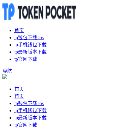
首页
tp钱包下载 ios
tp手机钱包下载
tp最新版本下载
tp官网下载
导航
首页
首页
tp钱包下载 ios
tp手机钱包下载
tp最新版本下载
tp官网下载