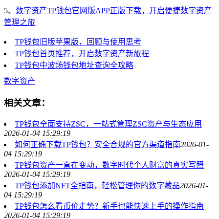
5、
数字资产TP钱包官网版APP正版下载，开启便捷数字资产
管理之旅
TP钱包旧版苹果版，回顾与使用思考
TP钱包首页推荐，开启数字资产新旅程
TP钱包中波场钱包地址查询全攻略
数字资产
相关文章：
TP钱包全面支持ZSC，一站式管理ZSC资产与生态应用
2026-01-04 15:29:19
如何正确下载TP钱包？安全合规的官方渠道指南
2026-01-
04 15:29:19
TP钱包资产一直在变动，数字时代个人财富的真实写照
2026-01-04 15:29:19
TP钱包添加NFT全指南，轻松管理你的数字藏品
2026-01-
04 15:29:19
TP钱包怎么看币价走势？新手也能快速上手的操作指南
2026-01-04 15:29:19