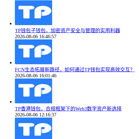
TP钱包子钱包，加密资产安全与管理的实用利器
2026-08-06 16:46:57
FCN生态拓展新路径，如何通过TP钱包实现高效交互？
2026-08-06 16:01:46
TP香港钱包，合规框架下的Web3数字资产新选择
2026-08-06 12:16:37