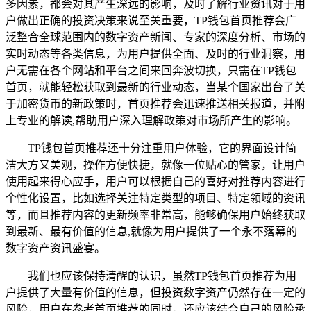
多因素，都会对其产生深远的影响，及时了解行业资讯对于用
户做出正确的投资决策来说至关重要，TP钱包首页推荐会广
泛整合全球范围内的数字资产新闻、专家的深度分析、市场的
实时动态等各类信息，为用户提供全面、及时的行业洞察，用
户无需在各个网站和平台之间来回奔波切换，只需在TP钱包
首页，就能轻松获取到最新的行业动态，当某个国家出台了关
于加密货币的新政策时，首页推荐会迅速推送相关报道，并附
上专业的解读,帮助用户深入理解政策对市场所产生的影响。
TP钱包首页推荐还十分注重用户体验，它的界面设计简
洁大方又美观，操作方便快捷，就像一位贴心的管家，让用户
使用起来得心应手，用户可以根据自己的喜好对推荐内容进行
个性化设置，比如选择关注特定类型的项目、特定领域的资讯
等，而且推荐内容的更新频率非常高，能够确保用户始终获取
到最新、最有价值的信息,就像为用户提供了一个永不落幕的
数字资产资讯盛宴。
我们也应该保持清醒的认识，虽然TP钱包首页推荐为用
户提供了大量有价值的信息，但投资数字资产仍然存在一定的
风险，用户在参考首页推荐的同时，还应该结合自己的风险承