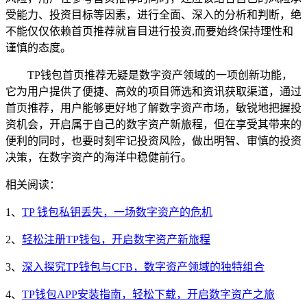
受能力、投资目标等因素，进行全面、深入的分析和判断，绝
不能仅仅依赖首页推荐就盲目进行投资,而要始终保持理性和
谨慎的态度。
TP钱包首页推荐无疑是数字资产领域的一项创新功能，
它为用户提供了便捷、高效的项目筛选和资讯获取渠道，通过
首页推荐，用户能够更好地了解数字资产市场，敏锐地把握投
资机会，开启属于自己的数字资产新旅程，但在享受其带来的
便利的同时，也要时刻牢记投资风险，做出明智、审慎的投资
决策，在数字资产的海洋中稳健前行。
相关阅读：
1、
TP 钱包私钥丢失，一场数字资产的危机
2、
轻松注册TP钱包，开启数字资产新旅程
3、
深入探究TP钱包与CFB，数字资产领域的独特组合
4、
TP钱包APP安装指南，轻松下载，开启数字资产之旅