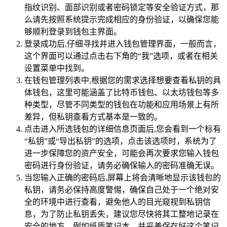
指纹识别、面部识别或者密码锁定等安全验证方式，那
么请先按照系统提示完成相应的身份验证，以确保您能
够顺利登录到钱包主界面。
登录成功后,仔细寻找并进入钱包管理界面，一般而言，
这个界面可以通过点击右下角的“我”选项，或者在相关
设置菜单中找到。
在钱包管理列表中,根据您的需求选择想要查看私钥的具
体钱包，这里可能涵盖了比特币钱包、以太坊钱包等多
种类型，尽管不同类型的钱包在功能和应用场景上有所
差异，但私钥查看方式基本是一致的。
点击进入所选钱包的详细信息页面后,您会看到一个标有
“私钥”或“导出私钥”的选项，点击该选项时，系统为了
进一步保障您的资产安全，可能会再次要求您输入钱包
密码进行身份验证，请务必确保输入的密码准确无误。
当您输入正确的密码后,屏幕上将会清晰地显示该钱包的
私钥，请务必保持高度警惕，确保自己处于一个绝对安
全的环境中进行查看，避免他人的目光窥视到私钥信
息，为了防止私钥丢失，建议您尽快将其工整地记录在
安全的地方，例如纸质笔记本，并妥善保存好这个笔记