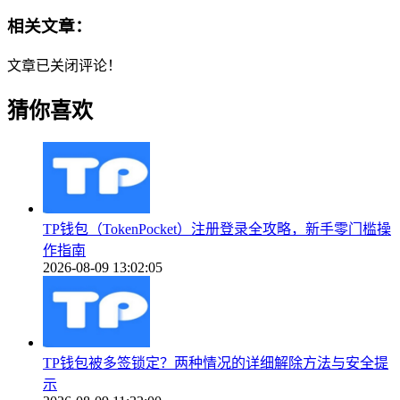
相关文章：
文章已关闭评论！
猜你喜欢
TP钱包（TokenPocket）注册登录全攻略，新手零门槛操
作指南
2026-08-09 13:02:05
TP钱包被多签锁定？两种情况的详细解除方法与安全提
示