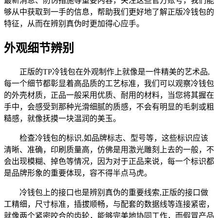
最新消息、防伪措施等重要内容，关注这些官方账号，我们能
够从中获取到一手的信息，帮助我们更好地了解正版冷钱包的
特征，从而在辨别真伪时更加得心应手。
外观细节辨别
正版的TP冷钱包在外观制作上就像是一件精美的艺术品,
每一个细节都彰显着高品质的工艺标准，我们可以观察冷钱包
的外壳材质，正品一般采用优质、耐用的材料，当您将其握在
手中，会感受到那种光滑细腻的质感，不会有明显的毛刺或粗
糙感，就像抚摸一块温润的美玉。
检查冷钱包的标识,如品牌标志、型号等，这些标识应该
清晰、准确，印刷质量高，仿佛是用激光雕刻上去的一般，不
会出现模糊、掉色等情况，因为对于正品来说，每一个标识都
是品牌形象的重要体现，容不得半点马虎。
冷钱包上的接口也是辨别真伪的重要线索,正版的接口做
工精细，尺寸标准，插拔顺畅，与配套的数据线等连接紧密，
就像两个紧密咬合的齿轮，能够完美地协同工作，而假冒产品