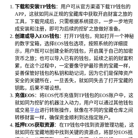
下载和安装TP钱包
：用户可从官方渠道下载TP钱包的
APP，这就如同从正规的宝藏库中获取开启财富之旅的
工具，下载完成后，只需根据系统提示，一步一步地完
成安装和注册，即可为后续的挖矿之旅做好准备。
创建或导入EOS钱包
：打开TP钱包，宛如打开一个神秘
的数字宝箱，选择EOS钱包选项，按照系统的详细提
示，用户既可以创建全新的钱包，开启属于自己的加密
货币之旅；也可以导入已有的钱包，延续之前的财富积
累，在这个过程中，一定要像守护最珍贵的宝藏一样，
妥善保管好钱包的私钥和助记词，因为它们是保障资产
安全的关键所在，一旦丢失，就如同失去了打开宝藏的
钥匙，后果不堪设想。
充值EOS
：将EOS代币充值到TP钱包的EOS账户中，这
就如同为挖矿的机器注入动力，用户可以通过其他钱包
或交易
平台
进行转账操作，就像在不同的宝藏仓库之间
转移财富一样，确保资金顺利到达指定账户。
抵押EOS获取资源
：在TP钱包中找到资源管理功能，这
就如同在宝藏地图中找到关键的资源点，将部分EOS抵