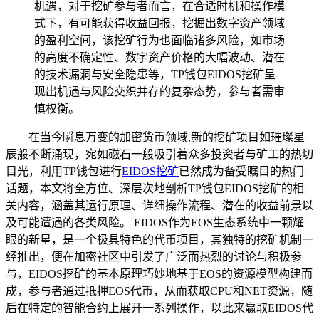
机遇，对于挖矿参与者而言，在合适时机和操作模
式下，有可能获得收益回报，挖掘出数字资产领域
的盈利空间，该挖矿行为也面临诸多风险，如市场
的高度不确定性、数字资产价格的大幅波动、潜在
的技术漏洞与安全隐患等，TP钱包EIDOS挖矿呈
现出机遇与风险交织并存的复杂态势，参与者需审
慎权衡。
在当今瞬息万变的加密货币领域,新的挖矿项目如璀璨星
辰般不断涌现，宛如磁石一般吸引着众多投资者与矿工的热切
目光，利用TP钱包进行
EIDOS挖矿
已然成为备受瞩目的热门
话题，本文将全方位、深层次地剖析TP钱包EIDOS挖矿的相
关内容，涵盖其运行原理、详细操作流程、潜在的收益前景以
及可能遭遇的各类风险。 EIDOS作为EOS生态系统中一颗耀
眼的新星，是一个极具特色的代币项目，其独特的挖矿机制一
经推出，便在加密社区中引发了广泛而热烈的讨论与积极参
与，EIDOS挖矿的基本原理巧妙地基于EOS的资源模型构建而
成，参与者通过抵押EOS代币，从而获取CPU和NET资源，随
后在特定的智能合约上展开一系列操作，以此来赢取EIDOS代