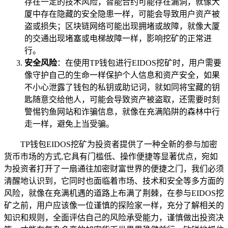
存在一定的技术风险，智能合约可能存在漏洞，就像大
厦中存在隐藏的安全隐患一样，可能会导致用户资产被
盗或损失；区块链网络可能出现拥堵或故障，就像大厦
的交通出现堵塞或电梯故障一样，影响挖矿的正常进
行。
安全风险
：在使用TP钱包进行EIDOS挖矿时，用户需要
像守护自己的生命一样保护个人信息和资产安全，如果
不小心泄露了钱包的私钥或助记词，就如同将宝藏的钥
匙随意交给他人，可能会导致资产被盗取，还需要时刻
警惕钓鱼网站和诈骗信息，就像在充满陷阱的森林中行
走一样，避免上当受骗。
TP钱包EIDOS挖矿为投资者提供了一种全新的参与加密
货币市场的方式,它具有门槛低、操作便捷等显著优点，宛如
为投资者打开了一扇通往加密财富世界的便捷之门，我们必须
清醒地认识到，它同时也面临着市场、技术和安全等多方面的
风险，就像在充满机遇的道路上布满了荆棘，在参与EIDOS挖
矿之前，用户应该像一位谨慎的探险家一样，充分了解相关的
知识和规则，全面评估自己的风险承受能力，谨慎做出投资决