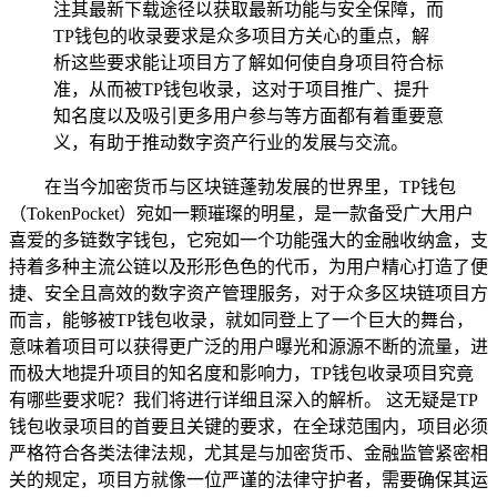
注其最新下载途径以获取最新功能与安全保障，而
TP钱包的收录要求是众多项目方关心的重点，解
析这些要求能让项目方了解如何使自身项目符合标
准，从而被TP钱包收录，这对于项目推广、提升
知名度以及吸引更多用户参与等方面都有着重要意
义，有助于推动数字资产行业的发展与交流。
在当今加密货币与区块链蓬勃发展的世界里，TP钱包
（TokenPocket）宛如一颗璀璨的明星，是一款备受广大用户
喜爱的多链数字钱包，它宛如一个功能强大的金融收纳盒，支
持着多种主流公链以及形形色色的代币，为用户精心打造了便
捷、安全且高效的数字资产管理服务，对于众多区块链项目方
而言，能够被TP钱包收录，就如同登上了一个巨大的舞台，
意味着项目可以获得更广泛的用户曝光和源源不断的流量，进
而极大地提升项目的知名度和影响力，TP钱包收录项目究竟
有哪些要求呢？我们将进行详细且深入的解析。 这无疑是TP
钱包收录项目的首要且关键的要求，在全球范围内，项目必须
严格符合各类法律法规，尤其是与加密货币、金融监管紧密相
关的规定，项目方就像一位严谨的法律守护者，需要确保其运