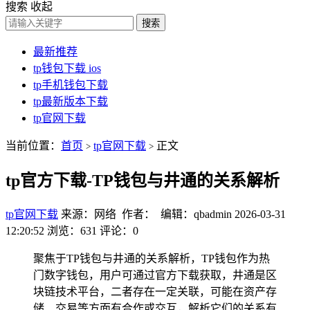
搜索
收起
搜索
最新推荐
tp钱包下载 ios
tp手机钱包下载
tp最新版本下载
tp官网下载
当前位置：
首页
tp官网下载
正文
>
>
tp官方下载-TP钱包与井通的关系解析
tp官网下载
来源：网络 作者： 编辑：qbadmin
2026-03-31
12:20:52
浏览：631
评论：0
聚焦于TP钱包与井通的关系解析，TP钱包作为热
门数字钱包，用户可通过官方下载获取，井通是区
块链技术平台，二者存在一定关联，可能在资产存
储、交易等方面有合作或交互，解析它们的关系有