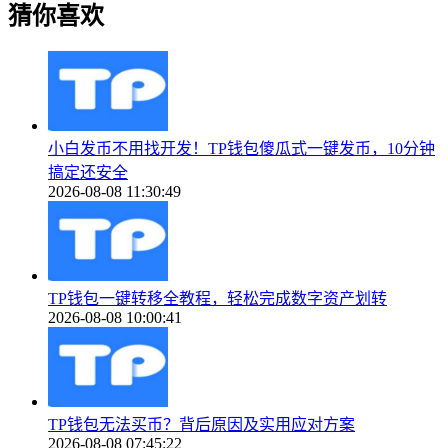
猜你喜欢
小白发币不用找开发！TP钱包傻瓜式一键发币，10分钟
搞定还安全
2026-08-08 11:30:49
TP钱包一键转移全教程，轻松完成数字资产划转
2026-08-08 10:00:41
TP钱包无法买币？背后原因及实用应对方案
2026-08-08 07:45:22