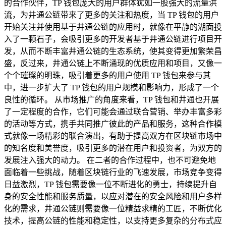
的合作伙伴，TP 钱包庞大的用户群体犹如一股强大的流量洪
流，为井通公链带来了更多的关注和热度，当 TP 钱包的用户
开始关注并使用基于井通公链的应用时，就像在平静的湖面投
入了一颗石子，会吸引更多的开发者基于井通公链进行项目开
发，从而不断丰富井通公链的生态系统，使其变得更加繁荣昌
盛，反过来，井通公链上不断涌现的优质应用和项目，又像一
个个璀璨的明珠，吸引着更多的用户使用 TP 钱包来参与其
中，进一步扩大了 TP 钱包的用户规模和影响力，形成了一个
良性的循环。 从市场推广的角度来看，TP 钱包和井通也开展
了一定程度的合作，它们可能会通过联合营销、举办丰富多彩
的活动等方式，携手共同推广彼此的产品和服务，这种合作模
式就像一场精彩的联合演出，有助于提高双方在区块链市场中
的知名度和美誉度，吸引更多的潜在用户和投资者，为双方的
发展注入强大的动力。 在二者的合作过程中，也不可避免地
面临着一些挑战，随着区块链行业的飞速发展，市场竞争变得
日益激烈，TP 钱包需要像一位不断进化的勇士，持续提升自
身的安全性能和服务质量，以应对潜在的安全风险和用户多样
化的需求，井通公链则需要像一位精益求精的工匠，不断优化
技术，提高公链的性能和稳定性，以支持更多复杂的分布式应