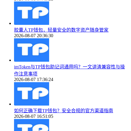
胶囊人TP钱包，轻量安全的数字资产随身管家
2026-08-07 20:36:30
imToken与TP钱包助记词通用吗？一文讲清兼容性与操
作注意事项
2026-08-07 17:36:24
如何正确下载TP钱包？安全合规的官方渠道指南
2026-08-07 16:51:05