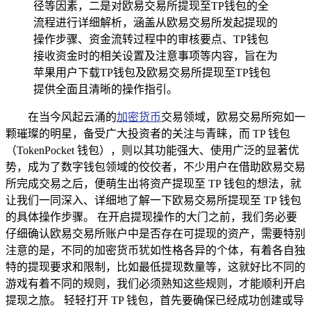
径等因素，二是对欧易交易所提现至TP钱包的全
流程进行详细解析，涵盖从欧易交易所发起提现的
操作步骤、资金流转过程中的审核要点、TP钱包
接收资金时的相关设置及注意事项等内容，旨在为
苹果用户下载TP钱包及欧易交易所提现至TP钱包
提供全面且清晰的操作指引。
在当今风起云涌的
加密货币
交易领域，欧易交易所宛如一
颗璀璨的明星，备受广大投资者的关注与青睐，而 TP 钱包
（TokenPocket 钱包），则以其功能强大、使用广泛的显著优
势，成为了数字钱包领域的佼佼者，不少用户在借助欧易交易
所完成交易之后，便萌生出将资产提现至 TP 钱包的想法，就
让我们一同深入、详细地了解一下欧易交易所提现至 TP 钱包
的具体操作步骤。 在开启提现操作的大门之前，我们务必要
仔细确认欧易交易所账户中是否存在可提现的资产，需要特别
注意的是，不同的加密货币犹如性格各异的个体，有着各自独
特的提现要求和限制，比如最低提现数量等，这就好比不同的
游戏有着不同的规则，我们必须熟知这些规则，才能顺利开启
提现之旅。 轻轻打开 TP 钱包，首先要确保已经成功创建或导