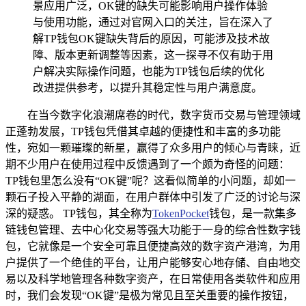
景应用广泛，OK键的缺失可能影响用户操作体验
与使用功能，通过对官网入口的关注，旨在深入了
解TP钱包OK键缺失背后的原因，可能涉及技术故
障、版本更新调整等因素，这一探寻不仅有助于用
户解决实际操作问题，也能为TP钱包后续的优化
改进提供参考，以提升其稳定性与用户满意度。
在当今数字化浪潮席卷的时代，数字货币交易与管理领域
正蓬勃发展，TP钱包凭借其卓越的便捷性和丰富的多功能
性，宛如一颗璀璨的新星，赢得了众多用户的倾心与青睐，近
期不少用户在使用过程中反馈遇到了一个颇为奇怪的问题：
TP钱包里怎么没有“OK键”呢？这看似简单的小问题，却如一
颗石子投入平静的湖面，在用户群体中引发了广泛的讨论与深
深的疑惑。 TP钱包，其全称为
TokenPocket
钱包，是一款集多
链钱包管理、去中心化交易等强大功能于一身的综合性数字钱
包，它就像是一个安全可靠且便捷高效的数字资产港湾，为用
户提供了一个绝佳的平台，让用户能够安心地存储、自由地交
易以及科学地管理各种数字资产，在日常使用各类软件和应用
时，我们会发现“OK键”是极为常见且至关重要的操作按钮，