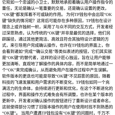
它宛如一个忠诚的小卫士，默默地承担着确认用户操作指令的
重任，无论是确认一笔重要的交易，还是确认设置的更改，
“OK键”都发挥着不可或缺的作用。 为何TP钱包中会出现“OK
键”缺失的情况呢？这背后可能存在多种原因，TP钱包在设计
理念上或许独树一帜，采用了与众不同的交互方式，开发者经
过深思熟虑，认为传统的“OK键”并非是最优的选择，他们另
辟蹊径，通过其他更简洁、高效且符合其独特设计逻辑的方
式，来引导用户完成确认操作，也许在TP钱包的界面上，你
会看到诸如“完成”“确认交易”等类似表述的按钮，它们其实就
是“OK键”的替代者，这样的设计匠心独运，旨在让用户能够
更加清晰、直观地了解操作的具体内容，而不是简单地通过一
个“OK”来完成确认，从而避免用户在操作过程中产生误解。
软件版本的更迭也可能是导致“OK键”不见踪影的原因，随着
科技的飞速发展和用户需求的不断变化，TP钱包如同一个充
满活力的生命体，会持续进行更新和优化，在这个不断进化的
过程中，界面和操作方式难免会有所调整，也许在某个版本的
更新中，开发者对确认操作的按钮进行了重新设计或者命名，
这就使得部分习惯了旧版本操作的用户在使用时找不到熟悉的
“OK键”。 当用户遭遇TP钱包没有“OK键”的问题时，千万不