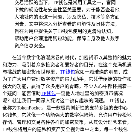
交易活跃的当下，TP钱包是常用工具之一，官网
下载的规范性与安全性至关重要，对于能否查看他
人地址内的币这一问题，涉及隐私、技术等多方面
因素，文中将深入分析查看的可能性及具体方法，
旨在为用户提供关于TP钱包使用的更清晰认知，
帮助用户合理运用钱包功能，保障自身及他人数字
资产信息安全。
在当今数字化浪潮席卷的时代，加密货币以其独特的魅力
和潜力，吸引着众多投资者和爱好者的目光，在这个充满机遇
与挑战的加密货币世界里，
TP
钱包
宛如一颗璀璨的明星，成
为了广大用户管理数字资产的得力助手，它凭借便捷的操作和
强大的功能，赢得了众多用户的青睐，不少人心中都怀揣着一
个疑问：能否借助
TP钱包
一窥他人地址里的加密货币情况
呢？就让我们一同深入探讨这个饶有趣味的问题。 TP钱包，
全称为TokenPocket，是一款极具创新性的支持多链的去中心
化钱包，它就像一个功能强大的数字保险箱，允许用户轻松地
存储、管理和交易各种各样的加密货币，从其设计理念来看，
TP钱包将用户的隐私和资产安全视为重中之重，每一个钱包