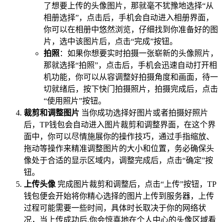
了想要上传的头像图片，那就毫不犹豫地选择“从
相册选择”，点击后，手机会自动进入相册界面，
你可以在相册中悠然浏览，仔细找到你准备好的图
片，选中该图片后，点击“完成”按钮。
拍照
：如果你想要实时拍摄一张崭新的头像照片，
那就选择“拍照”，点击后，手机会迅速自动打开相
机功能，你可以从容调整好拍摄角度和画面，待一
切就绪后，按下快门拍摄照片，拍摄完成后，点击
“使用照片”按钮。
裁剪和调整图片
当你成功选择好图片或者拍摄好照片
后，TP钱包会自动进入图片裁剪和调整界面，在这个界
面中，你可以尽情施展你的操作技巧，通过手指缩放、
拖动等操作来精准调整图片的大小和位置，务必确保头
像处于合适的显示区域内，调整完成后，点击“确定”按
钮。
上传头像
完成图片裁剪和调整后，点击“上传”按钮，TP
钱包便会开始将你精心选择的图片上传到服务器，上传
过程可能需要一些时间，具体时长取决于你的网络状
况，当上传成功后,你会惊喜地在个人中心的头像区域看