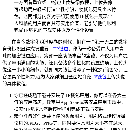
一方面着重介绍TP钱包上传头像教程，上传头像
可帮助用户轻松打造个性标识，使钱包更具个人特
色，这两部分内容对于想要使用TP钱包并展现个
人风格的用户而言具有实用价值，能引导他们顺利
完成TP钱包的下载安装以及个性化设置。
在当今数字化浪潮席卷的时代，拥有一个独一无二的数字
身份标识显得愈发重要，
TP
钱包
，作为一款备受广大用户青
睐的加密钱包应用，宛如一座功能丰富的宝藏，不仅为用户提
供了琳琅满目的功能，还具备诸多个性化的设置选项，上传头
像这一小小的细节，就如同为钱包增添了一抹独特的色彩，让
它更具个性魅力,就为大家详细且全面地介绍
TP钱包
上传头像
的具体教程。
你已经成功下载并安装了TP钱包应用，你可以在各大主
流的应用商店，像苹果App Store或者安卓应用市场中，
搜索“TP钱包”,然后按照指引完成下载与安装。
精心准备好你想要上传的头像图片，图片格式建议选择
常见的JPEG、PNG等，同时要注意图片大小不宜过大，