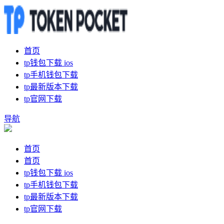
首页
tp钱包下载 ios
tp手机钱包下载
tp最新版本下载
tp官网下载
导航
首页
首页
tp钱包下载 ios
tp手机钱包下载
tp最新版本下载
tp官网下载