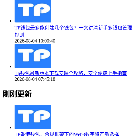
TP钱包最多能创建几个钱包？一文讲清新手多钱包管理
规则
2026-08-04 10:00:40
Tp钱包最新版本下载安装全攻略，安全便捷上手指南
2026-08-04 07:45:18
刚刚更新
TP香港钱包，合规框架下的Web3数字资产新选择