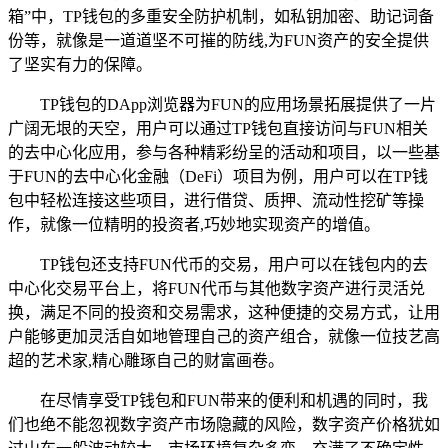
箱”中，TP钱包的多重安全防护机制，如私钥加密、助记词备
份等，就像是一道道坚不可摧的防线,为FUN资产的安全提供
了坚实有力的保障。
TP钱包的DApp浏览器为FUN的应用场景拓展提供了一片
广阔无垠的天空，用户可以通过TP钱包直接访问与FUN相关
的去中心化应用，参与各种精彩纷呈的活动和项目，以一些基
于FUN的去中心化金融（DeFi）项目为例，用户可以在TP钱
包中轻松连接这些项目，进行借贷、质押、流动性挖矿等操
作，就像一位精明的投资者,巧妙地实现资产的增值。
TP钱包还支持FUN代币的交易，用户可以在钱包内的去
中心化交易平台上，将FUN代币与其他数字资产进行灵活兑
换，满足不同的投资和交易需求，这种便捷的交易方式，让用
户能够更加灵活自如地管理自己的资产组合，就像一位技艺高
超的艺术家,精心雕琢自己的财富画卷。
在尽情享受TP钱包和FUN带来的便利和机遇的同时，我
们也绝不能忽视数字资产市场隐藏的风险，数字资产价格犹如