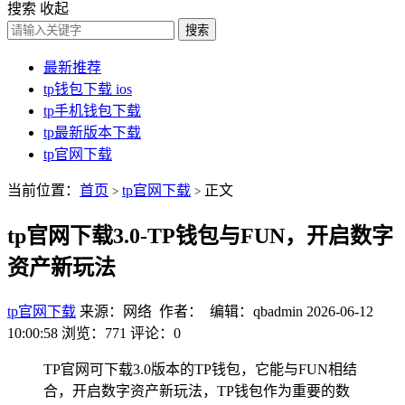
搜索
收起
搜索
最新推荐
tp钱包下载 ios
tp手机钱包下载
tp最新版本下载
tp官网下载
当前位置：
首页
tp官网下载
正文
>
>
tp官网下载3.0-TP钱包与FUN，开启数字
资产新玩法
tp官网下载
来源：网络 作者： 编辑：qbadmin
2026-06-12
10:00:58
浏览：771
评论：0
TP官网可下载3.0版本的TP钱包，它能与FUN相结
合，开启数字资产新玩法，TP钱包作为重要的数