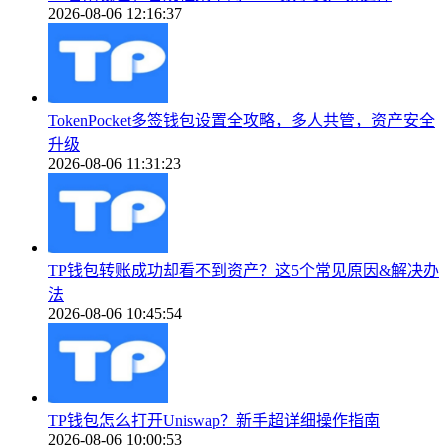
2026-08-06 12:16:37
TokenPocket多签钱包设置全攻略，多人共管，资产安全
升级
2026-08-06 11:31:23
TP钱包转账成功却看不到资产？这5个常见原因&解决办
法
2026-08-06 10:45:54
TP钱包怎么打开Uniswap？新手超详细操作指南
2026-08-06 10:00:53