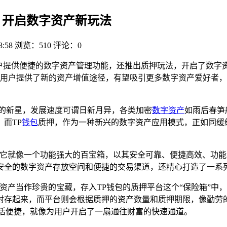
押，开启数字资产新玩法
8:58
浏览：510
评论：0
户提供便捷的数字资产管理功能，还推出质押玩法，开启了数字
用户提供了新的资产增值途径，有望吸引更多数字资产爱好者，
璨的新星，发展速度可谓日新月异，各类加密
数字资产
如雨后春笋
而TP
钱包
质押，作为一种新兴的数字资产应用模式，正如同缓
，它就像一个功能强大的百宝箱，以其安全可靠、便捷高效、功
安全的数字资产存放空间和便捷的交易渠道，还精心打造了一系
字资产当作珍贵的宝藏，存入TP钱包的质押平台这个“保险箱”
封存起来，而平台则会根据质押的资产数量和质押期限，像勤劳的
灵活便捷，就像为用户开启了一扇通往财富的快速通道。