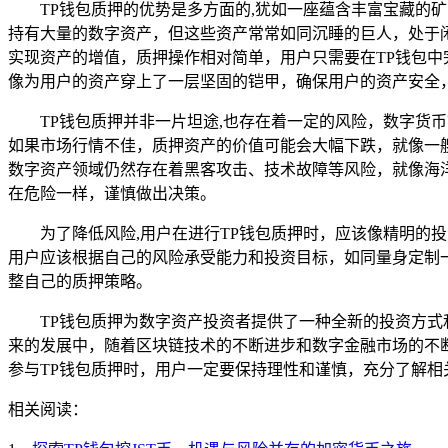
TP钱包质押的优势是多方面的,犹如一座蕴含丰富宝藏
持有大量的数字资产，但这些资产常常如同沉睡的巨人，处于
实现资产的增值，质押操作相对简单，用户只需要在TP钱包中
像为用户的资产穿上了一层坚固的铠甲，确保用户的资产安全
TP钱包质押并非一片坦途,也存在着一定的风险，数字
如果市场行情不佳，质押资产的价值可能会大幅下跌，就像一
数字资产领域仍然存在着黑客攻击、技术故障等风险，就像海
在危险一样，谨慎做出决策。
为了降低风险,用户在进行TP钱包质押时，应该像精明
用户应该根据自己的风险承受能力和投资目标，如同量身定制
整自己的质押策略。
TP钱包质押为数字资产投资者提供了一种全新的投资方
来的发展中，随着区块链技术的不断进步和数字金融市场的不
参与TP钱包质押时，用户一定要保持理性和谨慎，充分了解
相关阅读：