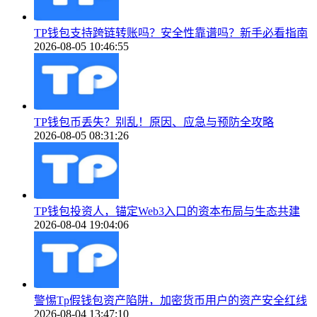
TP钱包支持跨链转账吗？安全性靠谱吗？新手必看指南
2026-08-05 10:46:55
TP钱包币丢失？别乱！原因、应急与预防全攻略
2026-08-05 08:31:26
TP钱包投资人，锚定Web3入口的资本布局与生态共建
2026-08-04 19:04:06
警惕Tp假钱包资产陷阱，加密货币用户的资产安全红线
2026-08-04 13:47:10