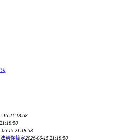
玩法
6-15 21:18:58
21:18:58
-06-15 21:18:58
方法帮你搞定
2026-06-15 21:18:58