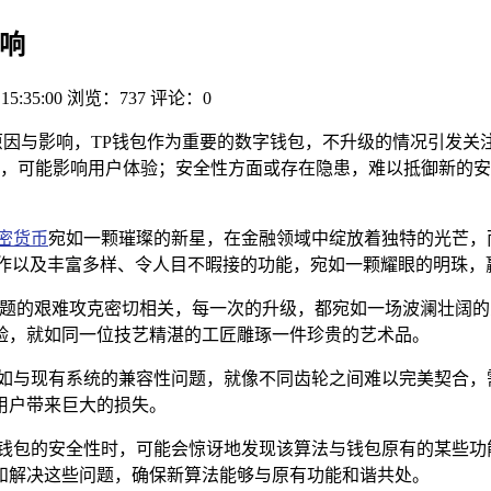
响
 15:35:00
浏览：737
评论：0
因与影响，TP钱包作为重要的数字钱包，不升级的情况引发关
，可能影响用户体验；安全性方面或存在隐患，难以抵御新的安
密货币
宛如一颗璀璨的新星，在金融领域中绽放着独特的光芒，
操作以及丰富多样、令人目不暇接的功能，宛如一颗耀眼的明珠，
术难题的艰难攻克密切相关，每一次的升级，都宛如一场波澜壮阔
验，就如同一位技艺精湛的工匠雕琢一件珍贵的艺术品。
比如与现有系统的兼容性问题，就像不同齿轮之间难以完美契合，
用户带来巨大的损失。
升钱包的安全性时，可能会惊讶地发现该算法与钱包原有的某些功
和解决这些问题，确保新算法能够与原有功能和谐共处。