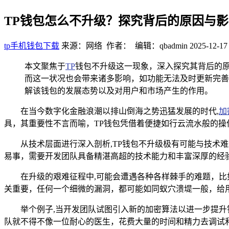
TP钱包怎么不升级？探究背后的原因与影
tp手机钱包下载
来源：网络 作者： 编辑：qbadmin
2025-12-17
本文聚焦于
TP
钱包不升级这一现象，深入探究其背后的原
而这一状况也会带来诸多影响，如功能无法及时更新完善
解该钱包的发展态势以及对用户和市场产生的作用。
在当今数字化金融浪潮以排山倒海之势迅猛发展的时代,
加
具，其重要性不言而喻，TP钱包凭借着便捷如行云流水般的
从技术层面进行深入剖析,TP钱包不升级极有可能与技
易事，需要开发团队具备精湛高超的技术能力和丰富深厚的经
在升级的艰难征程中,可能会遭遇各种各样棘手的难题，
关重要，任何一个细微的漏洞，都可能如同蚁穴溃堤一般，给
举个例子,当开发团队试图引入新的加密算法以进一步提
队就不得不像一位耐心的医生，花费大量的时间和精力去调试