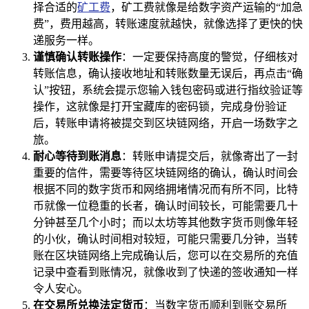
择合适的
矿工费
，矿工费就像是给数字资产运输的“加急
费”，费用越高，转账速度就越快，就像选择了更快的快
递服务一样。
谨慎确认转账操作
：一定要保持高度的警觉，仔细核对
转账信息，确认接收地址和转账数量无误后，再点击“确
认”按钮，系统会提示您输入钱包密码或进行指纹验证等
操作，这就像是打开宝藏库的密码锁，完成身份验证
后，转账申请将被提交到区块链网络，开启一场数字之
旅。
耐心等待到账消息
：转账申请提交后，就像寄出了一封
重要的信件，需要等待区块链网络的确认，确认时间会
根据不同的数字货币和网络拥堵情况而有所不同，比特
币就像一位稳重的长者，确认时间较长，可能需要几十
分钟甚至几个小时；而以太坊等其他数字货币则像年轻
的小伙，确认时间相对较短，可能只需要几分钟，当转
账在区块链网络上完成确认后，您可以在交易所的充值
记录中查看到账情况，就像收到了快递的签收通知一样
令人安心。
在交易所兑换法定货币
：当数字货币顺利到账交易所