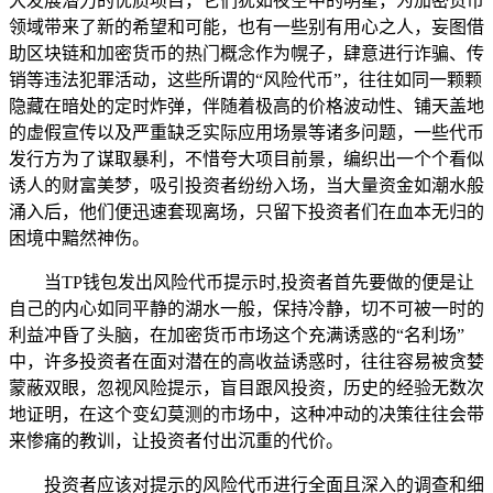
大发展潜力的优质项目，它们犹如夜空中的明星，为加密货币
领域带来了新的希望和可能，也有一些别有用心之人，妄图借
助区块链和加密货币的热门概念作为幌子，肆意进行诈骗、传
销等违法犯罪活动，这些所谓的“风险代币”，往往如同一颗颗
隐藏在暗处的定时炸弹，伴随着极高的价格波动性、铺天盖地
的虚假宣传以及严重缺乏实际应用场景等诸多问题，一些代币
发行方为了谋取暴利，不惜夸大项目前景，编织出一个个看似
诱人的财富美梦，吸引投资者纷纷入场，当大量资金如潮水般
涌入后，他们便迅速套现离场，只留下投资者们在血本无归的
困境中黯然神伤。
当TP钱包发出风险代币提示时,投资者首先要做的便是让
自己的内心如同平静的湖水一般，保持冷静，切不可被一时的
利益冲昏了头脑，在加密货币市场这个充满诱惑的“名利场”
中，许多投资者在面对潜在的高收益诱惑时，往往容易被贪婪
蒙蔽双眼，忽视风险提示，盲目跟风投资，历史的经验无数次
地证明，在这个变幻莫测的市场中，这种冲动的决策往往会带
来惨痛的教训，让投资者付出沉重的代价。
投资者应该对提示的风险代币进行全面且深入的调查和细