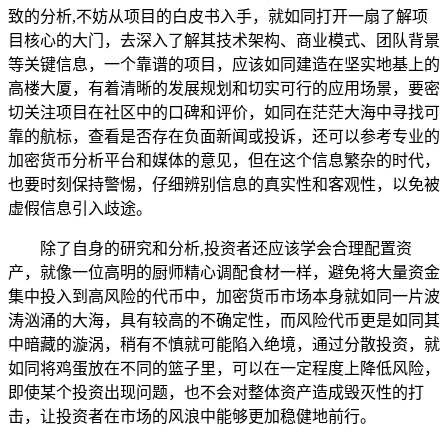
致的分析,不妨从项目的白皮书入手，就如同打开一扇了解项
目核心的大门，去深入了解其技术架构、商业模式、团队背景
等关键信息，一个靠谱的项目，应该如同建造在坚实地基上的
高楼大厦，有着清晰的发展规划和切实可行的应用场景，要密
切关注项目在社区中的口碑和评价，如同在茫茫大海中寻找可
靠的航标，查看是否存在负面新闻或投诉，还可以参考专业的
加密货币分析平台和媒体的意见，但在这个信息繁杂的时代，
也要时刻保持警惕，仔细辨别信息的真实性和客观性，以免被
虚假信息引入歧途。
除了自身的研究和分析,投资者还应该学会合理配置资
产，就像一位高明的厨师精心调配食材一样，避免将大量资金
集中投入到高风险的代币中，加密货币市场本身就如同一片波
涛汹涌的大海，具有较高的不确定性，而风险代币更是如同其
中暗藏的漩涡，稍有不慎就可能陷入绝境，通过分散投资，就
如同将鸡蛋放在不同的篮子里，可以在一定程度上降低风险，
即使某个投资出现问题，也不会对整体资产造成毁灭性的打
击，让投资者在市场的风浪中能够更加稳健地前行。