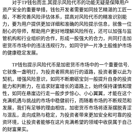
对于TP钱包而言,其提示风险代币的功能无疑是保障用户
资产安全的重要举措，钱包开发者需要如同技艺精湛的工匠一
般，不断完善风险评估体系，提高对风险代币的精准识别能
力，要为用户提供更加详细和准确的风险提示信息，就像一位
耐心的导师，帮助用户更好地理解风险所在，还可以加强与监
管机构和行业组织的合作，形成一股强大的合力，共同打击加
密货币市场中的违法违规行为，如同守护一片净土般维护市场
的健康稳定发展。
TP钱包提示风险代币是加密货币市场中的一个重要信号,
它就像一盏明灯，为投资者照亮前行的道路，投资者要以此为
契机，增强风险意识，如同不断磨砺宝剑一般提升自身的投资
能力和判断力，在追求财富增长的道路上，始终保持谨慎和理
性，如同在悬崖边行走一般步步惊心、小心翼翼，才能在这个
充满机遇与挑战的市场中稳健前行，而随着市场的不断规范和
发展，我们有足够的理由相信，加密货币市场将逐渐摆脱青涩
与混乱，走向成熟与稳定，为投资者带来更加安全和可靠的投
资环境，让投资者能够在这片充满希望的领域中收获属于自己
的财富果实。