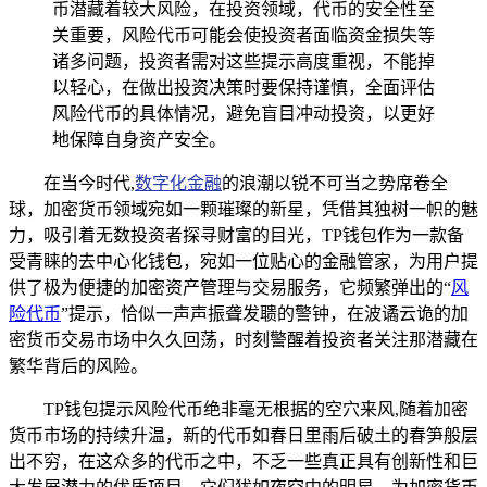
币潜藏着较大风险，在投资领域，代币的安全性至
关重要，风险代币可能会使投资者面临资金损失等
诸多问题，投资者需对这些提示高度重视，不能掉
以轻心，在做出投资决策时要保持谨慎，全面评估
风险代币的具体情况，避免盲目冲动投资，以更好
地保障自身资产安全。
在当今时代,
数字化金融
的浪潮以锐不可当之势席卷全
球，加密货币领域宛如一颗璀璨的新星，凭借其独树一帜的魅
力，吸引着无数投资者探寻财富的目光，TP钱包作为一款备
受青睐的去中心化钱包，宛如一位贴心的金融管家，为用户提
供了极为便捷的加密资产管理与交易服务，它频繁弹出的“
风
险代币
”提示，恰似一声声振聋发聩的警钟，在波谲云诡的加
密货币交易市场中久久回荡，时刻警醒着投资者关注那潜藏在
繁华背后的风险。
TP钱包提示风险代币绝非毫无根据的空穴来风,随着加密
货币市场的持续升温，新的代币如春日里雨后破土的春笋般层
出不穷，在这众多的代币之中，不乏一些真正具有创新性和巨