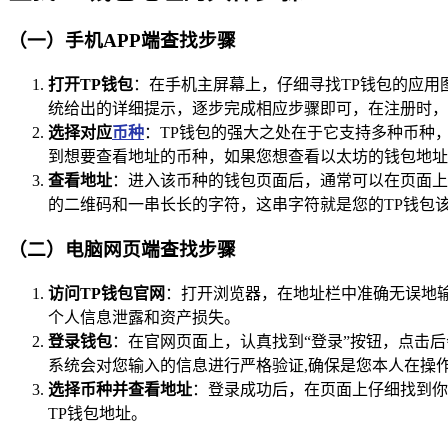
（一）手机APP端查找步骤
打开TP钱包
：在手机主屏幕上，仔细寻找TP钱包的应用
统给出的详细提示，逐步完成相应步骤即可，在注册时，
选择对应
币种
：TP钱包的强大之处在于它支持多种币种
到想要查看地址的币种，如果您想查看以太坊的钱包地址
查看地址
：进入该币种的钱包页面后，通常可以在页面上
的二维码和一串长长的字符，这串字符就是您的TP钱包
（二）电脑网页端查找步骤
访问TP钱包官网
：打开浏览器，在地址栏中准确无误地输
个人信息泄露和资产损失。
登录钱包
：在官网页面上，认真找到“登录”按钮，点击
系统会对您输入的信息进行严格验证,确保是您本人在操
选择币种并查看地址
：登录成功后，在页面上仔细找到你
TP钱包地址。