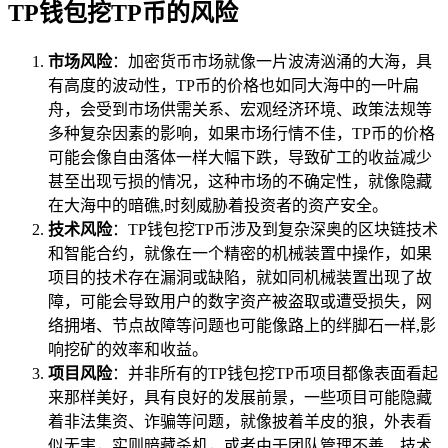
TP钱包挖TP币的风险
市场风险
：加密货币市场就像一片波涛汹涌的大海，具
有高度的波动性，TP币的价格也如同大海中的一叶扁
舟，会受到市场供需关系、宏观经济环境、政策法规等
多种复杂因素的影响，如果市场行情不佳，TP币的价格
可能会像自由落体一样大幅下跌，导致矿工的收益减少
甚至出现亏损的情况，这种市场的不确定性，就像隐藏
在大海中的暗礁,时刻威胁着投资者的资产安全。
技术风险
：TP钱包挖TP币涉及到复杂深奥的区块链技术
和智能合约，就像在一个精密的机械装置中操作，如果
项目的技术存在漏洞或缺陷，就如同机械装置出现了故
障，可能会导致用户的数字资产被盗取或遭受损失，网
络拥堵、节点故障等问题也可能像路上的绊脚石一样,影
响挖矿的效率和收益。
项目风险
：并非所有的TP钱包挖TP币项目都像表面看起
来那样美好，具有良好的发展前景，一些项目可能隐藏
着非法集资、诈骗等问题，就像披着羊皮的狼，外表看
似无害，实则暗藏杀机，或者由于团队管理不善、技术