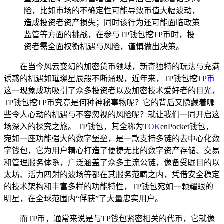
险，比如市场的不确定性可能导致币值大幅波动，
造成投资者资产损失；同时该行为还可能面临政策
监管等方面的挑战，在参与TP钱包挖TP币时，投
资者需全面权衡机遇与风险，谨慎做出决策。
在当今风云变幻的加密货币领域，新奇独特的玩法与充满
诱惑的机遇如璀璨星辰般不断涌现，近年来，TP钱包挖
TP币
这一现象成功吸引了众多投资者以及加密技术爱好者的目光，
TP钱包挖TP币究竟是何种神秘事物呢？它的背后又隐藏着哪
些令人心动的机遇与不容忽视的风险呢？就让我们一同开启这
场深入的探究之旅。 TP钱包，其全称为T
OK
enPocket钱包，
宛如一座功能强大的数字堡垒，是一款支持多链的去中心化数
字钱包，它为用户精心打造了便捷无比的数字资产存储、交易
和管理服务体系，广泛涵盖了众多主流公链，像备受瞩目的以
太坊、活力四射的波场等都在其服务范畴之内，凭借安全稳定
的技术架构和丰富多样的功能特性，TP钱包宛如一颗耀眼的
明星，在全球范围内“俘获”了大量忠实用户。
而TP币，通常来说是与TP钱包紧密相关的代币，它就像