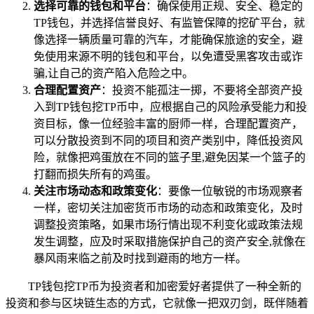
选择可靠的钱包和平台
：确保使用正规、安全、稳定的
TP钱包，并选择信誉良好、有监管保障的挖矿平台，就
像选择一辆质量可靠的汽车，才能确保旅途的安全，避
免使用来源不明的钱包和平台，以免遭受黑客攻击或诈
骗,让自己的资产陷入危险之中。
合理配置资产
：投资不能孤注一掷，不要将全部资产投
入到TP钱包挖TP币中，应根据自己的风险承受能力和投
资目标，像一位经验丰富的厨师一样，合理配置资产，
可以分散投资到不同的项目和资产类别中，降低投资风
险，就像把鸡蛋放在不同的篮子里,避免因某一个篮子的
打翻而损失所有的鸡蛋。
关注市场动态和政策变化
：要像一位敏锐的市场观察者
一样，密切关注加密货币市场的动态和政策变化，及时
调整投资策略，如果市场行情出现不利变化或政策法规
发生调整，应及时采取措施保护自己的资产安全,就像在
暴风雨来临之前及时找到避雨的地方一样。
TP钱包挖TP币为投资者和加密爱好者提供了一种全新的
投资和参与区块链生态的方式，它就像一把双刃剑，既伴随着