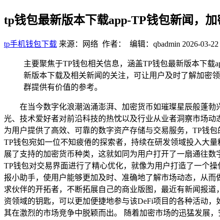
tp钱包最新版本下载app-TP钱包新闻，
tp手机钱包下载
来源：网络 作者： 编辑：qbadmin
2026-03-22
主要聚焦于TP钱包相关信息，涵盖TP钱包最新版本下载
新版本下载及相关新闻的关注，可让用户及时了解加密领
群提供有价值的参考。
在当今数字化浪潮汹涌澎湃、加密货币如璀璨星辰般蓬勃
光、技术爱好者对前沿科技的热忱以及行业从业者洞察市场动态的
为用户提供了高效、可靠的数字资产存储与交易服务，TP钱包
TP钱包宛如一位不知疲倦的探索者，持续在研发领域投入大量
展了支持的加密货币种类，这就如同为用户打开了一扇通往数
TP钱包对交易界面进行了精心优化，就像为用户打造了一个
报小助手，使用户能够更加及时、准确地了解市场动态，从而做
求伙伴的开拓者，不断拓展自己的商业版图，最近有新闻报道，
资领域的钥匙，可以更加便捷地参与该DeFi项目的各种活动
其在激烈的市场竞争中脱颖而出。 随着加密市场的迅猛发展，