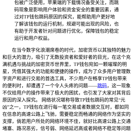
包被广泛使用，苹果端的下载情况备受关注，而跳
码现象是影响用户体验和资金安全的重要因素，通
过对TP钱包跳码原因的探究，能帮助用户更好地
了解该钱包的运行机制，规避可能出现的风险，也
有助于开发者针对问题进行优化，保障钱包的稳定
运行和用户权益。
在当今数字化浪潮席卷的时代，加密货币以其独特的魅力
和巨大的潜力，吸引了无数投资者和爱好者的目光，在这个充
满机遇与挑战的加密货币世界里，TP钱包宛如一颗璀璨的明
星，凭借其强大的功能和便捷的操作，成为了众多用户管理数
字资产和进行交易的首选工具，不少用户在畅享TP钱包带来
的便利时，却遭遇了一个令人头疼的问题——
跳码
，这一现象
不仅给用户的操作带来了极大的困扰，也引发了大家对其背后
原因的深入探究。 网络状况堪称导致TP钱包跳码的常见“元
凶”之一，TP钱包在进行每一笔交易或者数据交互时，都如同
在信息的高速公路上飞驰，需要稳定而畅通的网络作为坚实的
支撑，倘若用户所处的网络环境不佳，就好比高速公路上交通
堵塞、路况恶劣，信号弱、网络延迟高或者网络不稳定等问题