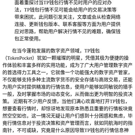
面着重探讨当TP钱包行情不见时用户的应对办
法，TP钱包行情不见可能会给用户的交易决策等
带来困扰，此问题引发关注，文章或会从检查网络
连接、更新钱包版本、联系客服等方面为用户提供
应对思路，帮助用户解决行情不见的难题，确保钱
包正常使用。
在当今蓬勃发展的数字资产领域，TP钱包
（TokenPocket）犹如一颗璀璨的明星，凭借其极为便捷的操
作体验和丰富多样的实用功能，成为了广大用户管理数字资产
的首选得力工具之一，它就像一个功能强大的数字资产管家，
不仅能够支持多种主流数字货币的安全存储与高效交易，还能
为用户实时提供精准的行情信息，使用户能够如同敏锐的猎手
一般，及时掌握市场的动态变化，从而做出更为明智的投资决
策。 近期有不少用户反馈，当他们满心欢喜地打开TP钱包，
想要查看行情时，却惊讶地发现原本熟悉且重要的行情板块竟
然空空如也，这一情况无疑让用户们感到十分困惑和焦虑，毕
竟行情信息对于投资决策和资产管理而言，就如同航海时的指
南针，不可或缺，究竟是什么原因导致TP钱包的行情信息神