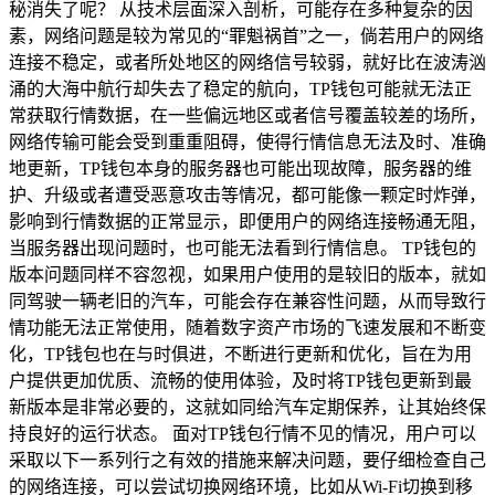
秘消失了呢？ 从技术层面深入剖析，可能存在多种复杂的因
素，网络问题是较为常见的“罪魁祸首”之一，倘若用户的网络
连接不稳定，或者所处地区的网络信号较弱，就好比在波涛汹
涌的大海中航行却失去了稳定的航向，TP钱包可能就无法正
常获取行情数据，在一些偏远地区或者信号覆盖较差的场所，
网络传输可能会受到重重阻碍，使得行情信息无法及时、准确
地更新，TP钱包本身的服务器也可能出现故障，服务器的维
护、升级或者遭受恶意攻击等情况，都可能像一颗定时炸弹，
影响到行情数据的正常显示，即便用户的网络连接畅通无阻，
当服务器出现问题时，也可能无法看到行情信息。 TP钱包的
版本问题同样不容忽视，如果用户使用的是较旧的版本，就如
同驾驶一辆老旧的汽车，可能会存在兼容性问题，从而导致行
情功能无法正常使用，随着数字资产市场的飞速发展和不断变
化，TP钱包也在与时俱进，不断进行更新和优化，旨在为用
户提供更加优质、流畅的使用体验，及时将TP钱包更新到最
新版本是非常必要的，这就如同给汽车定期保养，让其始终保
持良好的运行状态。 面对TP钱包行情不见的情况，用户可以
采取以下一系列行之有效的措施来解决问题，要仔细检查自己
的网络连接，可以尝试切换网络环境，比如从Wi-Fi切换到移