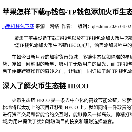
苹果怎样下载tp钱包-TP钱包添加火币生
tp手机钱包下载
来源：网络 作者： 编辑：qbadmin
2026-04-02
聚焦于苹果设备下载TP钱包以及在TP钱包添加火币生态
绕TP钱包添加火币生态链HECO展开，涵盖添加过程中
在如今日新月异的加密货币领域，多链生态犹如璀璨的星辰
势，宛如一颗耀眼的新星，吸引了无数用户的目光，而 TP 钱
启了便捷跨链操作的奇妙之门，让我们一同详细了解 TP 钱包添
深入了解火币生态链 HECO
火币生态链 HECO 是一条去中心化的高效节能公链，
松地将以太坊上的项目迁移到 HECO 上，就如同将一件珍贵
进行资产交易和智能合约交互时，能够像风一样高效，像精打细算
域,为用户提供了犹如琳琅满目的投资和理财选择盛宴。