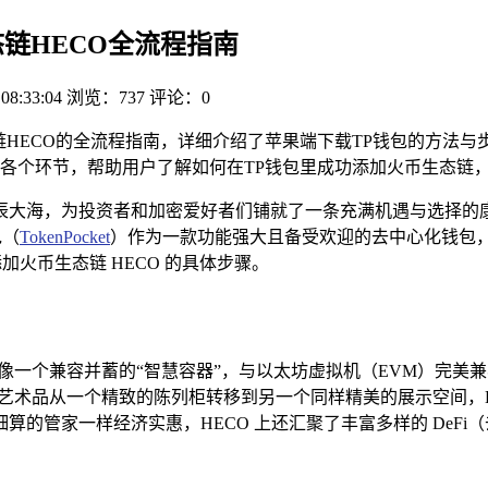
态链HECO全流程指南
 08:33:04
浏览：737
评论：0
链HECO的全流程指南，详细介绍了苹果端下载TP钱包的方法
的各个环节，帮助用户了解如何在TP钱包里成功添加火币生态链
大海，为投资者和加密爱好者们铺就了一条充满机遇与选择的康庄
包（
TokenPocket
）作为一款功能强大且备受欢迎的去中心化钱包，
加火币生态链 HECO 的具体步骤。
它就像一个兼容并蓄的“智慧容器”，与以太坊虚拟机（EVM）完
的艺术品从一个精致的陈列柜转移到另一个同样精美的展示空间，
的管家一样经济实惠，HECO 上还汇聚了丰富多样的 DeF