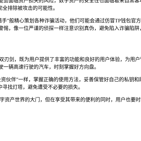
能会面临资产损失的风险，数字资产的安全性也面临着来自黑客
完全排除被攻击的可能性。
骗猎手”般精心策划各种诈骗活动，他们可能会通过仿冒TP钱包
度警惕，像一位严谨的侦探一样注意识别真伪，避免陷入诈骗陷阱
一把双刃剑，既为用户提供了丰富的功能和良好的用户体验，为用
驾驶一辆高速行驶的汽车，时刻掌握好方向盘。
投资伙伴”一样，掌握正确的使用方法，妥善保管好自己的私钥和
中寻找灯塔，避免遭受不必要的损失。
了数字资产世界的大门，但在享受其带来的便利的同时，用户也要