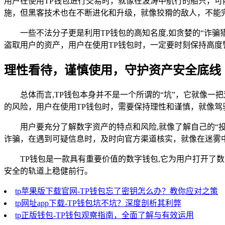
用户在使用TP钱包进行交易时，就像在波涛中航行的船只，可
施，但黑客技术也在不断进化和升级，就像狡猾的敌人，不能
一些不法分子更是利用TP钱包的高知名度,如贪婪的“诈
盗取用户的资产，用户在使用TP钱包时，一定要时刻保持高
理性看待，谨慎使用，守护资产安全底线
总体而言,TP钱包本身并不是一个所谓的“坑”，它就像
的风险，用户在使用TP钱包时，需要保持理性和谨慎，就像
用户要充分了解数字资产的特点和风险,就像了解自己的“
诈骗，在遇到可疑信息时，及时向官方渠道核实，就像在迷雾
TP钱包是一款具有重要价值的数字钱包,它为用户打开
安全的轨道上稳健前行。
tp苹果版下载官网-TP钱包忘了密钥怎么办？教你应对之策
tp网址app下载-TP钱包坑不坑？深度剖析其利弊
tp正版钱包-TP钱包观察指南，全面了解与有效运用