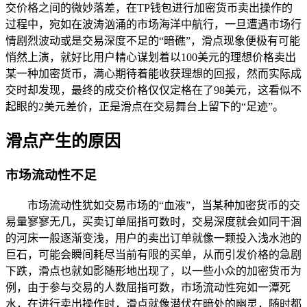
交价格之间的微妙落差，在TP钱包进行加密货币卖出操作的
过程中，宛如在波涛汹涌的市场海洋中航行，一旦遭遇市场行
情剧烈波动或是交易深度不足的“暗礁”，滑点现象便极有可能
悄然上演，就好比用户精心谋划着以100美元的理想价格卖出
某一种加密货币，满心期待着能收获理想的回报，然而实际成
交时却发现，最终的成交价格仅仅定格在了98美元，这看似不
起眼的2美元差价，正是滑点在交易舞台上留下的“足迹”。
滑点产生的原因
市场流动性不足
市场流动性犹如交易市场的“血液”，当某种加密货币的交
易量寥寥无几，买卖订单屈指可数时，交易深度就会如同干涸
的河床一般逐渐变浅，用户的卖出订单就像一颗投入浅水池的
巨石，可能会瞬间耗尽当前有限的买单，从而引发价格的急剧
下跌，滑点也就如影随形地出现了，以一些小众的加密货币为
例，由于参与交易的人数屈指可数，市场流动性宛如一潭死
水，在进行卖出操作时，滑点就像潜伏在暗处的幽灵，随时都