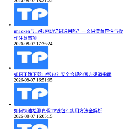
2026-08-07 18:21:25
imToken与TP钱包助记词通用吗？一文讲清兼容性与操
作注意事项
2026-08-07 17:36:24
如何正确下载TP钱包？安全合规的官方渠道指南
2026-08-07 16:51:05
如何快速检测真假TP钱包？实用方法全解析
2026-08-07 16:05:15