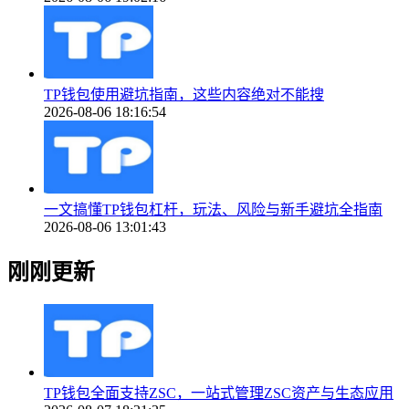
TP钱包使用避坑指南，这些内容绝对不能搜
2026-08-06 18:16:54
一文搞懂TP钱包杠杆，玩法、风险与新手避坑全指南
2026-08-06 13:01:43
刚刚更新
TP钱包全面支持ZSC，一站式管理ZSC资产与生态应用