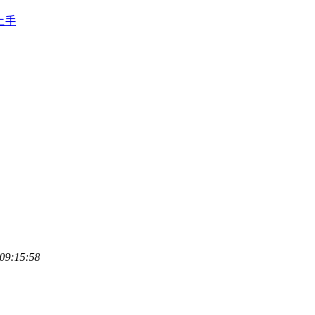
上手
09:15:58