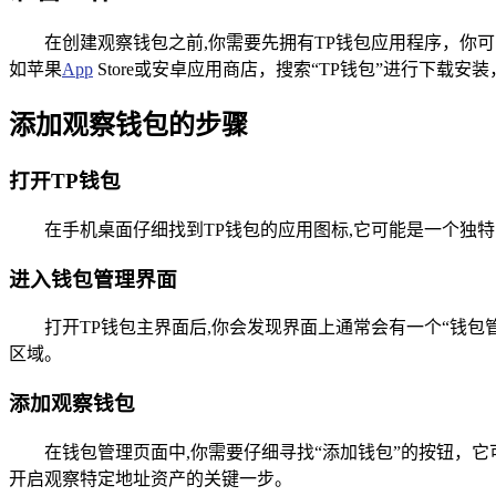
在创建观察钱包之前,你需要先拥有TP钱包应用程序，你
如苹果
App
Store或安卓应用商店，搜索“TP钱包”进行下
添加观察钱包的步骤
打开TP钱包
在手机桌面仔细找到TP钱包的应用图标,它可能是一个独
进入钱包管理界面
打开TP钱包主界面后,你会发现界面上通常会有一个“钱
区域。
添加观察钱包
在钱包管理页面中,你需要仔细寻找“添加钱包”的按钮，
开启观察特定地址资产的关键一步。