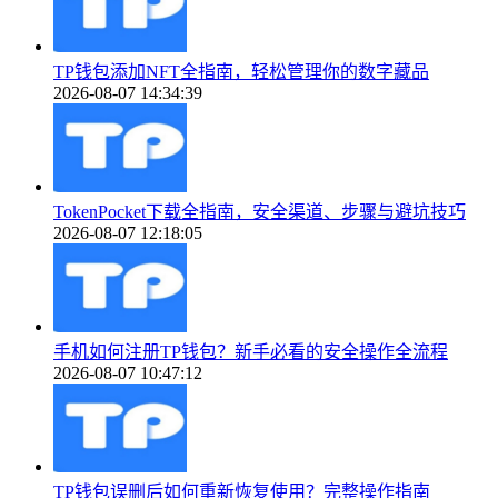
TP钱包添加NFT全指南，轻松管理你的数字藏品
2026-08-07 14:34:39
TokenPocket下载全指南，安全渠道、步骤与避坑技巧
2026-08-07 12:18:05
手机如何注册TP钱包？新手必看的安全操作全流程
2026-08-07 10:47:12
TP钱包误删后如何重新恢复使用？完整操作指南