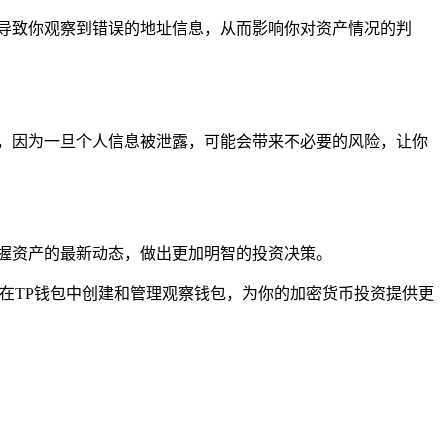
导致你观察到错误的地址信息，从而影响你对资产情况的判
，因为一旦个人信息被泄露，可能会带来不必要的风险，让你
握资产的最新动态，做出更加明智的投资决策。
在TP钱包中创建和管理观察钱包，为你的加密货币投资提供更