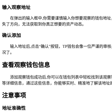
输入观察地址
在弹出的输入框中,你需要谨慎输入你想要观察的钱包地
失了方向，无法获取到你真正想要的资产动态。
确认添加
输入地址后,点击“确认”按钮，TP钱包会像一位严谨的
况了。
查看观察钱包信息
添加观察钱包成功后,你可以在钱包列表中轻松找到该观
等详细信息，通过这些信息，你能够实时、精准地了解该地址
注意事项
地址准确性