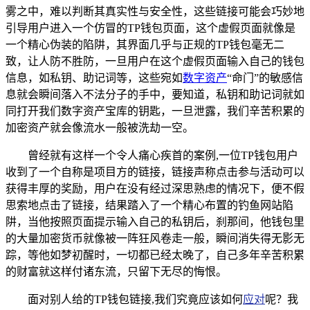
雾之中，难以判断其真实性与安全性，这些链接可能会巧妙地
引导用户进入一个仿冒的TP钱包页面，这个虚假页面就像是
一个精心伪装的陷阱，其界面几乎与正规的TP钱包毫无二
致，让人防不胜防，一旦用户在这个虚假页面输入自己的钱包
信息，如私钥、助记词等，这些宛如
数字资产
“命门”的敏感信
息就会瞬间落入不法分子的手中，要知道，私钥和助记词就如
同打开我们数字资产宝库的钥匙，一旦泄露，我们辛苦积累的
加密资产就会像流水一般被洗劫一空。
曾经就有这样一个令人痛心疾首的案例,一位TP钱包用户
收到了一个自称是项目方的链接，链接声称点击参与活动可以
获得丰厚的奖励，用户在没有经过深思熟虑的情况下，便不假
思索地点击了链接，结果踏入了一个精心布置的钓鱼网站陷
阱，当他按照页面提示输入自己的私钥后，刹那间，他钱包里
的大量加密货币就像被一阵狂风卷走一般，瞬间消失得无影无
踪，等他如梦初醒时，一切都已经太晚了，自己多年辛苦积累
的财富就这样付诸东流，只留下无尽的悔恨。
面对别人给的TP钱包链接,我们究竟应该如何
应对
呢？我