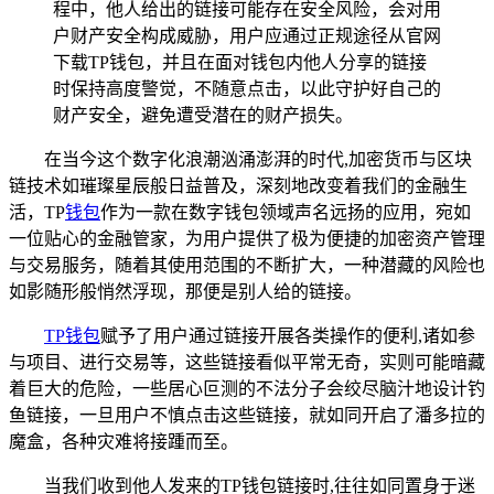
程中，他人给出的链接可能存在安全风险，会对用
户财产安全构成威胁，用户应通过正规途径从官网
下载TP钱包，并且在面对钱包内他人分享的链接
时保持高度警觉，不随意点击，以此守护好自己的
财产安全，避免遭受潜在的财产损失。
在当今这个数字化浪潮汹涌澎湃的时代,加密货币与区块
链技术如璀璨星辰般日益普及，深刻地改变着我们的金融生
活，TP
钱包
作为一款在数字钱包领域声名远扬的应用，宛如
一位贴心的金融管家，为用户提供了极为便捷的加密资产管理
与交易服务，随着其使用范围的不断扩大，一种潜藏的风险也
如影随形般悄然浮现，那便是别人给的链接。
TP钱包
赋予了用户通过链接开展各类操作的便利,诸如参
与项目、进行交易等，这些链接看似平常无奇，实则可能暗藏
着巨大的危险，一些居心叵测的不法分子会绞尽脑汁地设计钓
鱼链接，一旦用户不慎点击这些链接，就如同开启了潘多拉的
魔盒，各种灾难将接踵而至。
当我们收到他人发来的TP钱包链接时,往往如同置身于迷