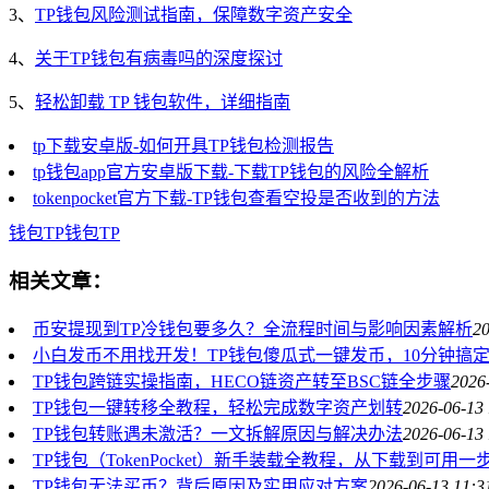
3、
TP钱包风险测试指南，保障数字资产安全
4、
关于TP钱包有病毒吗的深度探讨
5、
轻松卸载 TP 钱包软件，详细指南
tp下载安卓版-如何开具TP钱包检测报告
tp钱包app官方安卓版下载-下载TP钱包的风险全解析
tokenpocket官方下载-TP钱包查看空投是否收到的方法
钱包
TP钱包
TP
相关文章：
币安提现到TP冷钱包要多久？全流程时间与影响因素解析
20
小白发币不用找开发！TP钱包傻瓜式一键发币，10分钟搞
TP钱包跨链实操指南，HECO链资产转至BSC链全步骤
2026
TP钱包一键转移全教程，轻松完成数字资产划转
2026-06-13 
TP钱包转账遇未激活？一文拆解原因与解决办法
2026-06-13 
TP钱包（TokenPocket）新手装载全教程，从下载到可用一
TP钱包无法买币？背后原因及实用应对方案
2026-06-13 11:3