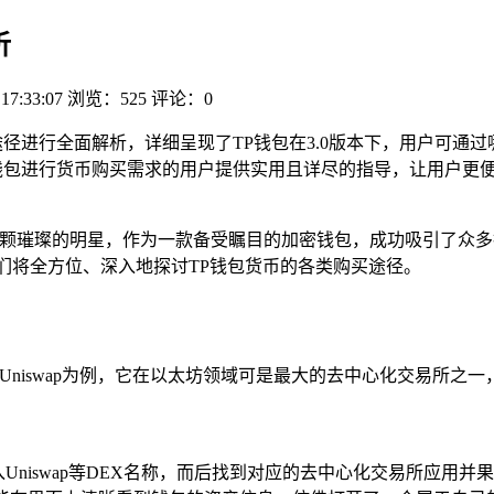
析
 17:33:07
浏览：525
评论：0
买途径进行全面解析，详细呈现了TP钱包在3.0版本下，用户可
钱包进行货币购买需求的用户提供实用且详尽的指导，让用户更便
颗璀璨的明星，作为一款备受瞩目的加密钱包，成功吸引了众多
们将全方位、深入地探讨TP钱包货币的各类购买途径。
niswap为例，它在以太坊领域可是最大的去中心化交易所之一，在
入Uniswap等DEX名称，而后找到对应的去中心化交易所应用并