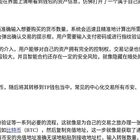
便能在界面上清晰看到钱包的资产信息，仿佛打开了一个属于自己
易界面准确输入想要购买的货币数量，系统会迅速且精准地计算出
钱包会弹出确认交易的提示框，用户需要输入支付密码或进行指纹
介的介入，用户能够对自己的资产拥有完全的控制权，交易记录也
般较大，并且智能合约还存在一定的安全风险，就像隐藏在暗处
货币，随后将其转移到TP钱包当中，常见的中心化交易所有币安
份验证等一系列必要的流程，这就像是为自己的交易之旅办理一
例如
比特币
（BTC），然后复制充值地址，这一步就像是获取了
，将币安的充值地址准确无误地粘贴到接收地址栏，输入转账数量