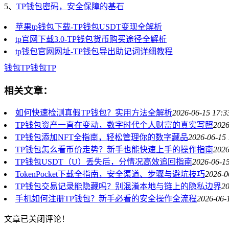
5、
TP钱包密码，安全保障的基石
苹果tp钱包下载-TP钱包USDT变现全解析
tp官网下载3.0-TP钱包货币购买途径全解析
tp钱包官网网址-TP钱包导出助记词详细教程
钱包
TP钱包
TP
相关文章：
如何快速检测真假TP钱包？实用方法全解析
2026-06-15 17:3
TP钱包资产一直在变动，数字时代个人财富的真实写照
2026
TP钱包添加NFT全指南，轻松管理你的数字藏品
2026-06-15 
TP钱包怎么看币价走势？新手也能快速上手的操作指南
2026
TP钱包USDT（U）丢失后，分情况高效追回指南
2026-06-15
TokenPocket下载全指南，安全渠道、步骤与避坑技巧
2026-0
TP钱包交易记录能隐藏吗？别混淆本地与链上的隐私边界
20
手机如何注册TP钱包？新手必看的安全操作全流程
2026-06-
文章已关闭评论！