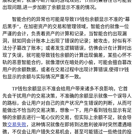
展和更新，就像不断升级的游戏规则，节点的兼容性也可能会
出现问题,进一步加剧了余额显示不准的情况。
智能合约的异常也可能是导致TP钱包余额显示不准的“幕
后黑手”，在加密资产的交易和管理领域，智能合约就像一位
严谨的会计，负责着资产的计算和记录，当智能合约出现漏
洞，就如同会计账本上出现了错误的记录；被攻击，好似有不
法分子篡改了账本；或者发生逻辑错误，仿佛会计在计算时出
现了失误，就可能导致钱包余额的计算出现偏差，某些心怀不
轨的恶意智能合约，就像潜伏在暗处的小偷，可能会擅自篡改
用户的余额数据，或者在交易过程中出现计算错误,使得TP钱
包显示的余额与实际情况严重不一致。
TP钱包余额显示不准会给用户带来诸多不良影响，它首
先会干扰用户的交易决策，不准确的余额显示就像一个误导人
的路标，会让用户对自己的资产状况产生错误的判断，从而可
能做出不恰当的交易决策，想象一下，用户看到钱包显示有足
够的余额去进行一笔心仪的交易，但实际上余额不足，就会导
致
交易失败
，这种情况就像在即将到达胜利彼岸时突然遭遇暗
礁，不仅会让用户错失交易机会，甚至可能错过一些绝佳的投