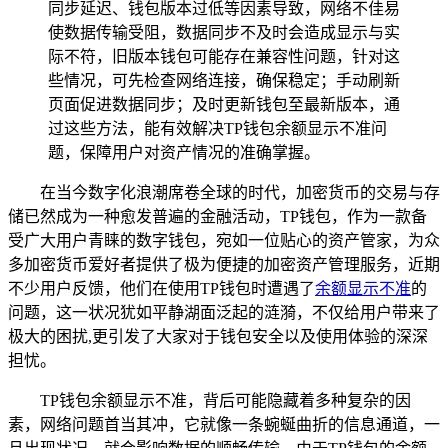
同步延迟、钱包版本过低等因素导致，网络不佳易
使数据传输受阻，数据同步不及时会造成显示与实
际不符，旧版本钱包可能存在兼容性问题，针对这
些情况，可先检查网络连接，确保稳定；手动刷新
页面促进数据同步；及时更新钱包至最新版本，通
过这些方法，能有效解决TP钱包余额显示不准问
题，保障用户对资产情况的准确掌握。
在当今数字化浪潮席卷全球的时代，加密货币的交易与存
储已然成为一种愈发普遍的金融活动，TP钱包，作为一款备
受广大用户青睐的数字钱包，宛如一位贴心的资产管家，为众
多加密货币爱好者提供了极为便捷的加密资产管理服务，近期
不少用户反馈，他们在使用TP钱包时遭遇了
余额显示不准
的
问题，这一状况犹如平静湖面泛起的涟漪，不仅给用户带来了
极大的困扰,更引发了大家对于钱包安全以及使用体验的深深
担忧。
TP钱包余额显示不准，背后可能隐藏着多种复杂的因
素，网络问题首当其冲，它就像一条蜿蜒曲折的信息通道，一