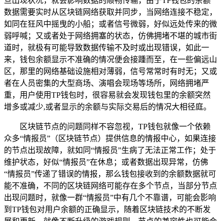
旦出现状况，就会影响数据的顺畅传输，由于TP钱包的余额
数据需要实时从区块链网络获取并同步，当网络连接不稳定，
如同在狂风中摇曳的小船；或者信号微弱，好似远处传来的微
弱呼喊；又或者处于网络拥塞的状态，仿佛拥堵不堪的城市街
道时，就极有可能导致数据传输不及时或出现错误，如此一
来，钱包余额显示不准确的情况便会接踵而至，在一些偏远山
区，那里的网络基础设施相对薄弱，信号常常时有时无；又或
者在人员密集的大型商场、演唱会现场等场所，网络拥堵严
重，用户使用TP钱包时，很容易就会发现钱包里的余额突然
增多或减少,或者显示的余额与实际交易后的情况大相径庭。
区块链节点的问题同样不容忽视，TP钱包就像一个依赖
众多“情报员”（区块链节点）提供信息的情报中心，如果连接
的节点出现故障，就如同“情报员”生病了无法正常工作；处于
维护状态，好似“情报员”在休息；或者数据出现异常，仿佛
“情报员”传递了错误的情报，那么钱包接收到的余额数据就可
能不准确，不同的区块链网络可能存在多个节点，当部分节点
出现问题时，就像一群“情报员”中有几个不靠谱，可能会影响
到TP钱包对用户余额的正确显示，随着区块链技术的不断发