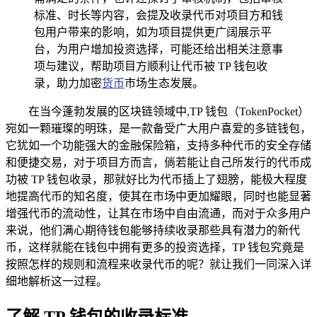
标准、时长等内容，会提及收录代币对项目方和钱
包用户带来的影响，如为项目提供更广阔展示平
台，为用户增加投资选择，可能还给出相关注意事
项与建议，帮助项目方顺利让代币被 TP 钱包收
录，助力加密
货币
市场生态发展。
在当今蓬勃发展的区块链领域中,TP 钱包（TokenPocket）
宛如一颗璀璨的明珠，是一款备受广大用户喜爱的多链钱包，
它犹如一个功能强大的金融保险箱，支持多种代币的安全存储
和便捷交易，对于项目方而言，倘若能让自己所发行的代币成
功被 TP 钱包收录，那就好比为代币插上了翅膀，能极大程度
地提高代币的知名度，使其在市场中更加耀眼，同时也能显著
增强代币的流动性，让其在市场中自由流通，而对于众多用户
来说，他们满心期待钱包能够持续收录那些具有潜力的新代
币，这样就能在钱包中拥有更多的投资选择，TP 钱包究竟是
按照怎样的规则和流程来收录代币的呢？就让我们一同深入详
细地解析这一过程。
了解 TP 钱包的收录标准