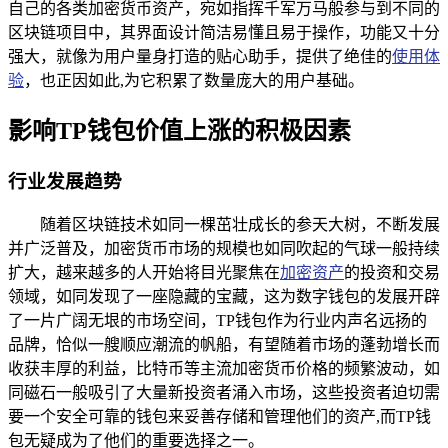
自己的各类加密货币资产，宛如指挥千军万马般参与到不同的
区块链项目中，其界面设计简洁易懂且易于操作，功能又十分
强大，就像为用户量身打造的贴心助手，提供了绝佳的
使用体
验
，也正因如此,为它积累了数量庞大的用户基础。
影响TP钱包价值上涨的积极因素
行业发展趋势
随着区块链技术如同一棵茁壮成长的参天大树，不断发展
并广泛普及，加密货币市场的规模也如同吹起的气球一般持续
扩大，越来越多的人开始将目光聚焦在
加密资产
的投资和交易
领域，如同发现了一座隐藏的宝藏，这为数字钱包的发展开辟
了一片广阔无垠的市场空间，TP钱包作为行业内声名远扬的
品牌，恰似一艘顺应潮流的帆船，有望随着市场的蓬勃增长而
收获丰厚的利益，比特币等主流加密货币价格的频繁波动，如
同磁石一般吸引了大量新投资者涌入市场，这些投资者迫切需
要一个安全可靠的钱包来妥善存储和管理他们的资产,而TP钱
包无疑成为了他们的重要选择之一。