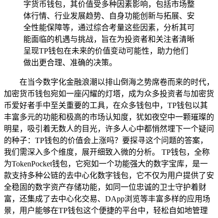
字货币钱包，其价值受多种因素影响，包括市场整
体行情、行业发展趋势、自身功能创新与拓展、安
全性能保障等，通过综合考量这些因素，分析其可
能面临的机遇与挑战，旨在为投资者和关注者清晰
呈现TP钱包在未来的价值变动可能性，助力他们
做出更合理、准确的决策。
在当今数字化金融浪潮以排山倒海之势席卷而来的时代，
加密货币钱包宛如一座闪耀的灯塔，成为众多投资者与加密货
币爱好者手中至关重要的工具，在众多钱包中，TP钱包以其
丰富多元的功能和极高的市场认知度，犹如夜空中一颗璀璨的
明星，吸引着无数人的目光，许多人心中都悄然埋下一个疑问
的种子：TP钱包的价值会上涨吗？要探寻这个问题的答案，
我们需深入多个维度，展开细致入微的分析。 TP钱包，全称
为TokenPocket钱包，它宛如一个功能强大的数字宝库，是一
款支持多种公链的去中心化数字钱包，它不仅为用户提供了安
全稳固的数字资产存储功能，如同一位忠诚的卫士守护着财
富，还集成了去中心化交易、DApp浏览等丰富多样的应用场
景，用户能够在TP钱包这个便捷的平台中，轻松自如地管理