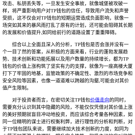
攻击、私钥丢失等，一旦发生安全事故，就像城堡被攻破一
样，将严重影响用户对TP钱包的信任，导致用户流失和声誉
受损，这不仅会对TP钱包的短期运营造成负面影响，就像一
场突如其来的暴风雨打乱了原有的计划，还可能会阻碍其长期
的发展和价值提升,如同给前行的道路设置了重重障碍。
综合以上全面且深入的分析，TP钱包是否会涨并没有一
个一目了然的答案，从积极的方面来看，行业的蓬勃发展趋
势、技术创新和功能拓展以及用户数量的持续增长，都为TP
钱包的价值上涨构筑了坚实有力的支撑，就像为一座高楼大厦
打下了牢固的地基，监管政策的不确定性、激烈的市场竞争和
安全风险等因素，也像一道道难以跨越的沟壑,可能会对其价
值产生限制。
对于投资者而言，在密切关注TP钱包
价值走向
的同时，
需要充分认识到其中隐藏的风险，不能仅仅凭借对其价值上涨
的美好预期就盲目冲动地投资，而应该综合考量各种因素，如
同一位精明的谋士进行权衡利弊，进行理性的分析和判断，对
于TP钱包团队来说，需要继续加大技术创新的力度，如同为