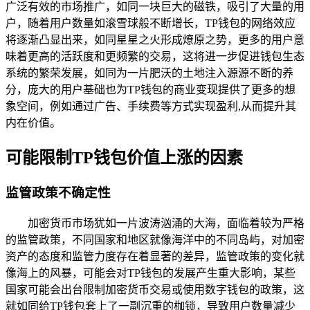
广泛有效的市场推广，如同一块巨大的磁铁，吸引了大量的用
户，随着用户数量如滚雪球般不断增长，TP钱包的网络效应
将逐渐凸显出来，如同星星之火形成燎原之势，更多的用户意
味着更高的活跃度和更频繁的交易，这将进一步促进钱包生态
系统的繁荣发展，如同为一片肥沃的土地注入源源不断的养
分，庞大的用户基础也为TP钱包的商业变现提供了更多的想
象空间，例如通过广告、手续费等方式实现盈利,从而提升其
内在价值。
可能限制TP钱包价值上涨的因素
监管政策不确定性
加密货币市场犹如一片波涛汹涌的大海，面临着较为严格
的监管政策，不同国家和地区就像海洋中的不同岛屿，对加密
资产的态度和监管力度存在着显著的差异，监管政策的变化就
像海上的风暴，可能会对TP钱包的发展产生重大影响，某些
国家可能会出台限制加密货币交易或使用数字钱包的政策，这
就如同给TP钱包套上了一副沉重的枷锁，导致用户数量减少