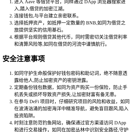
进入 Aave 等借贷平台，同样通过 DApp 浏览器搜索进
入,踏入借贷的加密江湖。
连接钱包,与平台建立亲密联系。
选择抵押资产，如抵押一定数量的 BNB,如同为借贷之
旅提供坚实的信用基石。
根据平台规则借贷其他代币，同时需密切关注借贷利率
和清算风险等,如同在借贷的河流中谨慎航行。
安全注意事项
如同守护生命般保护好钱包密码和助记词，绝不随意透
露给他人,防止加密资产的密钥泄露。
定期备份钱包数据，如同为资产购买一份保险，防止手
机丢失或损坏导致资产损失,让加密财富有备无患。
在参与 DeFi 项目时，仔细研究项目的风险和收益，如同
在波涛汹涌的加密海洋中精准导航，避免盲目跟风,陷入
投资陷阱。
时刻注意防范钓鱼网站，确保通过官方渠道访问 DApp
和进行交易操作，如同在加密丛林中识别安全路径,守护