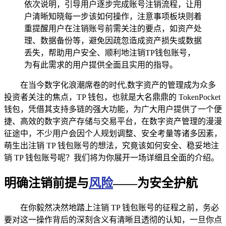
依次说明，引导用户逐步完成账号注销流程，让用
户清晰知晓每一步该如何操作，注意事项板块则着
重提醒用户在注销账号前需关注的要点，如资产处
理、数据备份等，避免因疏忽造成资产损失或数据
丢失，帮助用户安全、顺利地注销TP钱包账号，
为有此需求的用户提供全面且实用的指导。
在当今数字化浪潮席卷的时代,数字资产的管理成为众多
投资者关注的焦点，TP 钱包，也就是大名鼎鼎的 TokenPocket
钱包，凭借其支持多链的强大功能，为广大用户提供了一个便
捷、高效的数字资产存储与交易平台，在数字资产管理的漫漫
征途中，不少用户会因个人规划调整、安全考量等诸多因素，
萌生出注销 TP 钱包账号的想法，究竟该如何安全、稳妥地注
销 TP 钱包账号呢？我们将为你展开一场详细且全面的介绍。
明确注销前提与
风险
——为安全护航
在你毅然决然地踏上注销 TP 钱包账号的征程之前，务必
要对这一操作背后的深刻含义有清晰且透彻的认知，一旦你点