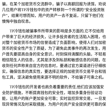
骗，在某个加密货币交流群中，骗子以高额回报为诱饵，劝说
几位用户将TP冷钱包中的资产转移到一个所谓的“安全投资账
户”，结果可想而知，用户的资产一去不复返，只留下他们在
懊悔中独自叹息。
TP冷钱包被骗事件所带来的影响是多方面的,它不仅给用
户带来了巨大的经济损失，让许多投资者的生活陷入困境，也
对整个加密货币市场的信誉造成了负面影响，使得人们对加密
货币的安全性产生了质疑，为了避免此类事件的再次发生，用
户首先要提高自身的安全意识，时刻保持清醒的头脑，不轻易
相信陌生人的信息，尤其是涉及到私钥和敏感信息的问题，在
收到任何声称来自官方的信息时，要通过官方渠道进行仔细核
实，确保信息的真实性，要选择正规的加密货币交易平台和钱
包工具，坚决避免使用来源不明的软件，不给骗子可乘之机。
TP冷钱包的开发者也肩负着重要的责任,他们应该加强安
全防护措施，不断提高钱包的安全性，增加多重身份验证功
能，让用户的账户更加安全可靠；实时监控异常交易，一旦发
现异常情况及时采取措施，为用户的资产安全提供更可靠的保