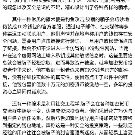
风”，骗子们也将贪婪的目光盯上了这一领域，他们利用用户
的疏忽以及安全意识的不足，精心设计出了各种各样的骗术。
其中一种常见的骗术便是钓鱼攻击,狡猾的骗子会巧妙地
伪装成TP冷钱包的官方客服，通过电子邮件、社交媒体等多
种渠道主动联系用户，他们声情并茂地声称用户的钱包存在安
全问题，需要用户点击链接进行验证，一旦用户放松警惕点击
了链接，就会不知不觉进入一个仿冒的TP冷钱包网站，当用
户在这个虚假网站上输入私钥或其他敏感信息时，这些重要信
息就会被骗子轻松窃取，进而导致资产被盗，就拿加密货币投
资者李华来说，他在收到一封看似来自TP冷钱包官方的邮件
后，没有仔细核实邮件的真实性，便贸然点击了邮件中的链
接，他钱包里价值数十万元的加密货币被洗劫一空，多年的投
资心血瞬间付诸东流。
还有一种骗术是利用社交工程学,骗子会在各种加密货币
交流群中摇身一变，伪装成资深投资者，他们凭借花言巧语与
用户建立信任关系，然后巧舌如簧地诱导用户将加密货币转移
到指定的钱包地址，声称这是一种安全的投资策略，一些缺乏
经验的用户往往会被骗子的甜言蜜语所迷惑，从而轻易上当受