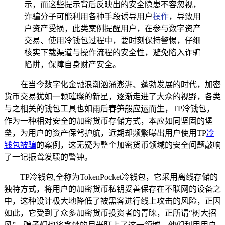
示，而这些提示背后反映出的安全隐患不容忽视，
诈骗分子可能利用各种手段诱导用户
操作
，导致用
户资产受损，此类案例提醒用户，在参与数字资产
交易、使用冷钱包过程中，要时刻保持警惕，仔细
核实下载渠道与操作流程的安全性，避免陷入诈骗
陷阱，保障自身财产安全。
在当今数字化金融浪潮汹涌澎湃、蓬勃发展的时代，加密
货币交易犹如一颗璀璨的新星，逐渐走进了大众的视野，各类
与之相关的钱包工具也如雨后春笋般应运而生，TP冷钱包，
作为一种相对安全的加密货币存储方式，本应如同坚固的堡
垒，为用户的资产保驾护航，近期却频繁曝出用户使用TP
冷
钱包被骗
的案例，这无疑为整个加密货币领域的安全问题敲响
了一记振聋发聩的警钟。
TP冷钱包,全称为TokenPocket冷钱包，它采用离线存储的
独特方式，将用户的加密货币私钥妥善保存在不联网的设备之
中，这种设计极大地降低了被黑客进行线上攻击的风险，正因
如此，它受到了众多加密货币投资者的青睐，正所谓“树大招