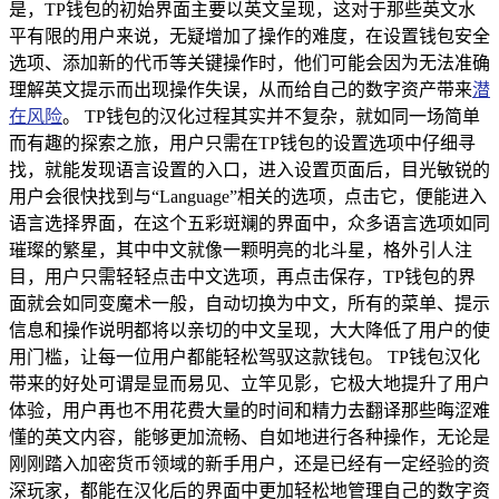
是，TP钱包的初始界面主要以英文呈现，这对于那些英文水
平有限的用户来说，无疑增加了操作的难度，在设置钱包安全
选项、添加新的代币等关键操作时，他们可能会因为无法准确
理解英文提示而出现操作失误，从而给自己的数字资产带来
潜
在风险
。 TP钱包的汉化过程其实并不复杂，就如同一场简单
而有趣的探索之旅，用户只需在TP钱包的设置选项中仔细寻
找，就能发现语言设置的入口，进入设置页面后，目光敏锐的
用户会很快找到与“Language”相关的选项，点击它，便能进入
语言选择界面，在这个五彩斑斓的界面中，众多语言选项如同
璀璨的繁星，其中中文就像一颗明亮的北斗星，格外引人注
目，用户只需轻轻点击中文选项，再点击保存，TP钱包的界
面就会如同变魔术一般，自动切换为中文，所有的菜单、提示
信息和操作说明都将以亲切的中文呈现，大大降低了用户的使
用门槛，让每一位用户都能轻松驾驭这款钱包。 TP钱包汉化
带来的好处可谓是显而易见、立竿见影，它极大地提升了用户
体验，用户再也不用花费大量的时间和精力去翻译那些晦涩难
懂的英文内容，能够更加流畅、自如地进行各种操作，无论是
刚刚踏入加密货币领域的新手用户，还是已经有一定经验的资
深玩家，都能在汉化后的界面中更加轻松地管理自己的数字资