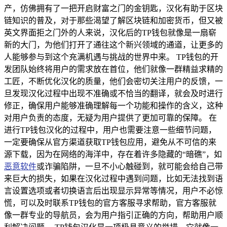
产，仿佛拥有了一把开启财富之门的金钥匙，汉化有助于区块
链知识的普及，对于那些渴望了解区块链和加密货币，但又被
英文界面拒之门外的人来说，汉化后的TP钱包就像是一扇崭
新的大门，为他们打开了通往这个新兴领域的通道，让更多的
人能够参与到这个充满机遇与挑战的世界中来。 TP钱包的开
发团队始终将用户的需求放在首位，他们就像一群精益求精的
工匠，不断优化汉化的质量，他们会密切关注用户的反馈，一
旦发现汉化过程中出现不准确或不恰当的翻译，就会及时进行
修正，确保用户能够准确理解每一个功能和操作的含义，这种
对用户负责的态度，无疑为用户提供了更加可靠的保障。 在
进行TP钱包汉化的过程中，用户也需要注意一些细节问题，
一定要确保从官方渠道获取TP钱包应用，避免从不可信的来
源下载，因为在网络的海洋中，存在着许多隐藏的“暗礁”，如
恶意软件
或诈骗陷阱，一旦不小心触碰到，就可能会给自己带
来巨大的损失，如果在汉化过程中遇到问题，比如无法找到语
言设置选项或者切换语言后出现显示异常等情况，用户不必惊
慌，可以及时联系TP钱包的官方客服寻求帮助，官方客服就
像一群专业的导航员，会为用户指引正确的方向，帮助用户顺