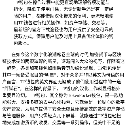
TP钱包在操作过程中能更直观地理解各项功能与
指令，降低了使用门槛，无论是新手还是有一定经
验的用户，都能借助汉化带来的便利，更流畅地使
用TP钱包进行相关操作，如资产存储、交易等，
最新版的官方下载途径也为用户提供了安全可靠的
获取方式，保障用户能及时用上具备优化体验的钱
包版本。
在如今这个数字化浪潮席卷全球的时代,加密货币与区块
链技术宛如两颗璀璨的新星，逐渐闯入大众的视野，伴随着这
一趋势，各类加密钱包如雨后春笋般纷纷涌现，TP钱包便是
其中一颗备受瞩目的“明星”，对于众多并非以英文为母语的用
户而言，TP钱包的英文界面无疑成了他们使用过程中的一道
“绊脚石”，在这样的背景下，TP钱包的汉化工作就显得格外
重要且迫切。 TP钱包，其全称为TokenPocket钱包，是一款功
能强大、支持多链的去中心化钱包，它就像是一位贴心的数字
资产管家，为用户提供了安全无虞且便捷高效的数字资产存储
与管理服务，用户只需轻点几下屏幕，就能通过TP钱包轻松
地完成加密货币的收发、交易等一系列操作，但美中不足的