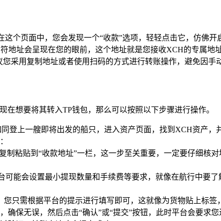
，在这个页面中，您会发现一个“收款”选项，轻轻点击它，仿佛
串字符地址会呈现在您的眼前，这个地址就是您接收XCH的专属
建议您采用复制地址或者使用扫码的方式进行转账操作，避免因手
,现在想要将其转入TP钱包，那么可以按照以下步骤进行操作。
同登上一艘即将出发的船只，进入资产页面，找到XCH资产，并
：
址复制粘贴到“收款地址”一栏，这一步至关重要，一定要仔细核
平台可能会设置最小提现数量和手续费等要求，就像在航行中要了
，您只需根据平台的提示进行填写即可，这就像为货物贴上标签
，确保无误，然后点击“确认”或“提交”按钮，此时平台会要求