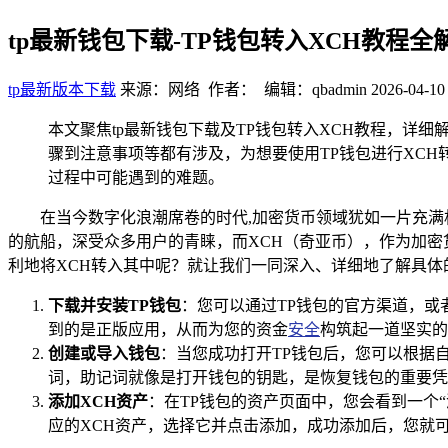
tp最新钱包下载-TP钱包转入XCH教程全
tp最新版本下载
来源：网络 作者： 编辑：qbadmin
2026-04-10
本文聚焦tp最新钱包下载及TP钱包转入XCH教程，详
骤到注意事项等都有涉及，为想要使用TP钱包进行XCH
过程中可能遇到的难题。
在当今数字化浪潮席卷的时代,加密货币领域犹如一片充
的航船，深受众多用户的青睐，而XCH（奇亚币），作为加密
利地将XCH转入其中呢？就让我们一同深入、详细地了解具体
下载并安装TP钱包
：您可以通过TP钱包的官方渠道，
到的是正版应用，从而为您的资金
安全
构筑起一道坚实的
创建或导入钱包
：当您成功打开TP钱包后，您可以根据
词，助记词就像是打开钱包的钥匙，是恢复钱包的重要凭
添加XCH资产
：在TP钱包的资产页面中，您会看到一个
应的XCH资产，选择它并点击添加，成功添加后，您就