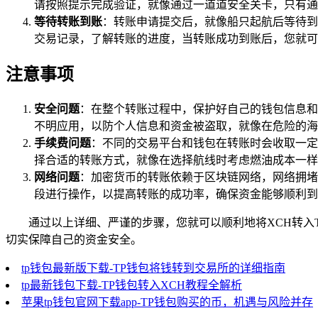
请按照提示完成验证，就像通过一道道安全关卡，只有通
等待转账到账
：转账申请提交后，就像船只起航后等待到
交易记录，了解转账的进度，当转账成功到账后，您就可
注意事项
安全问题
：在整个转账过程中，保护好自己的钱包信息和
不明应用，以防个人信息和资金被盗取，就像在危险的海
手续费问题
：不同的交易平台和钱包在转账时会收取一定
择合适的转账方式，就像在选择航线时考虑燃油成本一样
网络问题
：加密货币的转账依赖于区块链网络，网络拥堵
段进行操作，以提高转账的成功率，确保资金能够顺利到
通过以上详细、严谨的步骤，您就可以顺利地将XCH转入
切实保障自己的资金安全。
tp钱包最新版下载-TP钱包将钱转到交易所的详细指南
tp最新钱包下载-TP钱包转入XCH教程全解析
苹果tp钱包官网下载app-TP钱包购买的币，机遇与风险并存