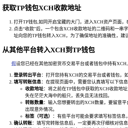
获取TP钱包XCH收款地址
打开TP钱包,如同开启宝藏的大门，进入XCH资产页面
点击“收款”后，一个包含XCH收款地址的二维码和一
址向您的TP钱包转入XCH，为了确保地址的准确性，
从其他平台转入XCH到TP钱包
假
设您已经在其他加密货币交易平台或者钱包中持有XCH
登录转出平台
：打开您持有XCH的交易平台或者钱包，如
填写转账信息
：在提现页面中，需要您认真填写以下信息
收款地址
：将之前在TP钱包中获取的XCH收款地
失在茫茫大海中的船只，丢失且无法找回。
转账数量
：输入您想要转出的XCH数量，要留意
出现意外情况。
标签（可选）
：有些平台可能会要求填写标签信息
确认转账
：填写完转账信息后，一定要再次仔细核对信息