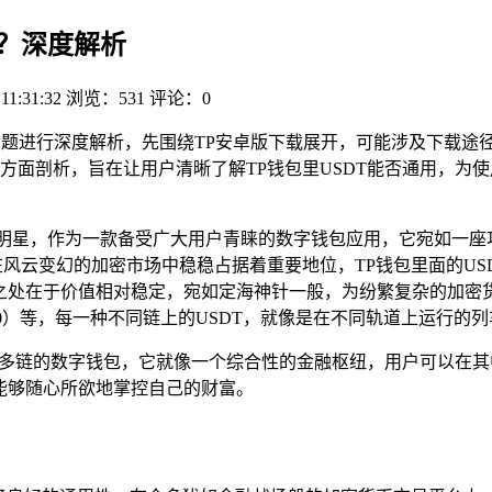
用？深度解析
11:31:32
浏览：531
评论：0
的问题进行深度解析，先围绕TP安卓版下载展开，可能涉及下载途径
面剖析，旨在让用户清晰了解TP钱包里USDT能否通用，为使
的明星，作为一款备受广大用户青睐的数字钱包应用，它宛如一座
在风云变幻的加密市场中稳稳占据着重要地位，TP钱包里面的U
特之处在于价值相对稳定，宛如定海神针一般，为纷繁复杂的加
 - 20）等，每一种不同链上的USDT，就像是在不同轨道上运
精神的支持多链的数字钱包，它就像一个综合性的金融枢纽，用户可
,能够随心所欲地掌控自己的财富。