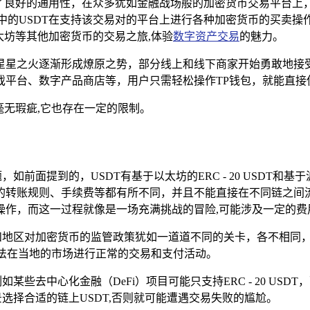
出了良好的通用性，在众多犹如金融战场般的加密货币交易平台上
中的USDT在支持该交易对的平台上进行各种加密货币的买卖
太坊等其他加密货币的交易之旅,体验
数字资产交易
的魅力。
星之火逐渐形成燎原之势，部分线上和线下商家开始勇敢地接受U
平台、数字产品商店等，用户只需轻松操作TP钱包，就能直接使
毫无瑕疵,它也存在一定的限制。
面提到的，USDT有基于以太坊的ERC - 20 USDT和基于波场
则、手续费等都有所不同，并且不能直接在不同链之间流通，如果用户需
操作，而这一过程就像是一场充满挑战的冒险,可能涉及一定的费
家和地区对加密货币的监管政策犹如一道道不同的关卡，各不相同
无法在当地的市场进行正常的交易和支付活动。
去中心化金融（DeFi）项目可能只支持ERC - 20 USDT，而
选择合适的链上USDT,否则就可能遭遇交易失败的尴尬。