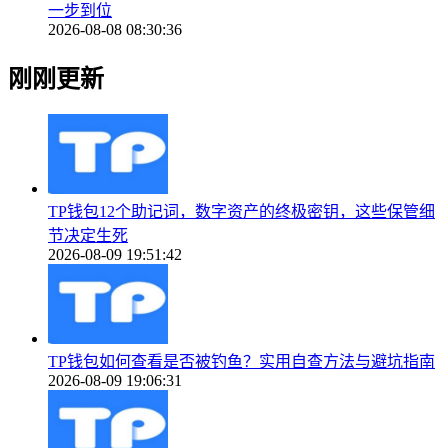
一步到位
2026-08-08 08:30:36
刚刚更新
TP钱包12个助记词，数字资产的终极密钥，这些保管细
节决定生死
2026-08-09 19:51:42
TP钱包如何查看是否被钓鱼？实用自查方法与避坑指南
2026-08-09 19:06:31