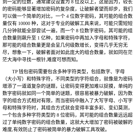
到一定的位数，通常建议设置为 8 位及以上，这是因为，较长
的密码能够显著增加密码的复杂度，让破解者望而却步，我们
可以做一个简单的对比，一个 4 位数字密码，其可能的组合数
量仅有 10000 种，这对于专业的破解工具来说，可能只需短短
几分钟就能全部尝试一遍，而一个 8 位数字密码，其可能的组
合数量则飙升至 1 亿种，如果密码中再加入字母和特殊字符，
那可能的组合数量更是会呈几何级数增长，变得几乎无穷无
尽，想象一下，破解者面对如此庞大的组合数量，就如同在茫
茫大海中寻找一根针,难度可想而知。
TP 钱包密码需要包含多种字符类型，包括数字、字母
（大小写）和特殊字符，不同类型的字符组合，就像是为密码
增添了一道道复杂的谜题，让密码变得更加难以捉摸，单纯的
数字密码就如同一个简单的谜题，很容易被暴力破解，因为数
字的组合方式相对有限，而当密码中融入了大写字母、小写字
母和特殊字符时，其组合方式就会变得丰富多彩、变幻莫测，
一个包含多种字符类型的 8 位密码，其可能的组合数量远远超
过了单纯数字密码的组合数量，这就大大增加了密码被破解的
难度,有效防止了密码被简单的暴力破解工具攻破。