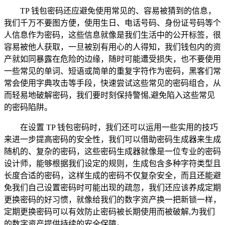
TP 钱包密码还应避免使用常见的、容易被猜到的信息，
我们千万不要图方便，使用生日、电话号码、身份证号码等个
人信息作为密码，这些信息就像是我们生活中的公开标签，很
容易被他人获取，一旦被别有用心的人得知，我们钱包内的资
产就如同暴露在危险的边缘，随时可能遭受损失，也不要使用
一些常见的单词、短语或简单的重复字符作为密码，黑客们常
常会使用字典攻击等手段，快速尝试这些常见的密码组合，从
而轻易地破解密码，我们要时刻保持警惕,避免陷入这些常见
的密码陷阱。
在设置 TP 钱包密码时，我们还可以运用一些实用的技巧
来进一步提高密码的安全性，我们可以借助密码生成器来生成
随机的、复杂的密码，这些密码生成器就像是一位专业的密码
设计师，能够根据我们设定的规则，生成包含多种字符类型且
长度合适的密码，这样生成的密码不仅复杂安全，而且还能避
免我们自己设置密码时可能出现的疏忽，我们还应该养成定期
更换密码的好习惯，就像给我们的数字资产换一把新锁一样，
定期更换密码可以有效防止密码被长期使用而被破解,为我们
的数字资产提供持续的安全保障。