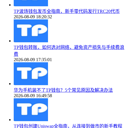
TP波场钱包发币全指南，新手零代码发行TRC20代币
2026-08-09 18:20:32
TP钱包转账，如何选对网络，避免资产损失与手续费浪
费
2026-08-09 17:35:01
华为手机装不了TP钱包？5个常见原因及解决办法
2026-08-09 16:49:58
TP钱包创建Uniswap全指南，从连接到做市的新手教程