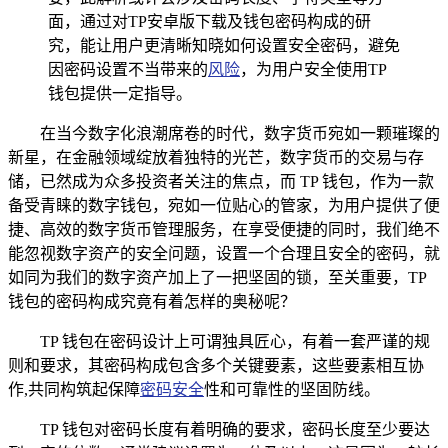
面，通过对TP安卓版下载及钱包密码构成的研
究，能让用户更清晰知晓如何设置安全密码，避免
因密码设置不当带来的
风险
，为用户安全使用TP
钱包提供一定指导。
在当今数字化浪潮席卷的时代，数字货币宛如一颗璀璨的
新星，在金融领域绽放着独特的光芒，数字货币的交易与存
储，已然成为众多投资者关注的焦点，而 TP 钱包，作为一款
备受青睐的数字钱包，宛如一位贴心的管家，为用户提供了便
捷、高效的数字货币管理服务，在享受便捷的同时，我们绝不
能忽视数字资产的安全问题，设置一个合理且安全的密码，就
如同为我们的数字资产加上了一把坚固的锁，至关重要，TP
钱包的密码构成究竟有着怎样的奥秘呢？
TP 钱包在密码设计上可谓独具匠心，有着一套严谨的规
则和要求，其密码构成包含多个关键要素，这些要素相互协
作,共同构筑起保障
密码安全
性和可靠性的坚固防线。
TP 钱包对密码长度有着明确的要求，密码长度至少要达