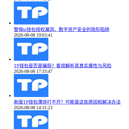
警惕tp钱包授权漏洞，数字资产安全的隐形陷阱
2026-08-08 19:03:41
TP钱包是否是骗局？客观解析其真实属性与风险
2026-08-08 17:33:47
新版TP钱包薄饼打不开？可能是这些原因和解决办法
2026-08-08 14:31:23