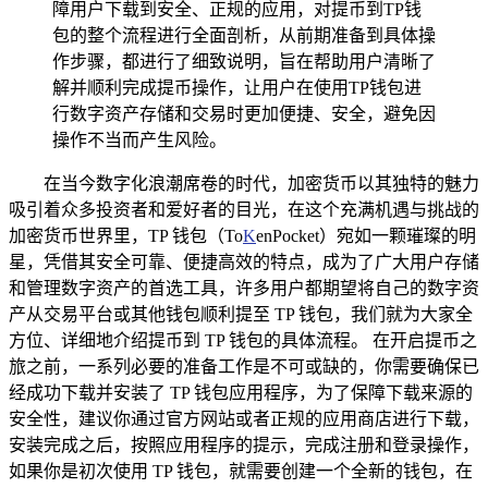
障用户下载到安全、正规的应用，对提币到TP钱
包的整个流程进行全面剖析，从前期准备到具体操
作步骤，都进行了细致说明，旨在帮助用户清晰了
解并顺利完成提币操作，让用户在使用TP钱包进
行数字资产存储和交易时更加便捷、安全，避免因
操作不当而产生风险。
在当今数字化浪潮席卷的时代，加密货币以其独特的魅力
吸引着众多投资者和爱好者的目光，在这个充满机遇与挑战的
加密货币世界里，TP 钱包（To
K
enPocket）宛如一颗璀璨的明
星，凭借其安全可靠、便捷高效的特点，成为了广大用户存储
和管理数字资产的首选工具，许多用户都期望将自己的数字资
产从交易平台或其他钱包顺利提至 TP 钱包，我们就为大家全
方位、详细地介绍提币到 TP 钱包的具体流程。 在开启提币之
旅之前，一系列必要的准备工作是不可或缺的，你需要确保已
经成功下载并安装了 TP 钱包应用程序，为了保障下载来源的
安全性，建议你通过官方网站或者正规的应用商店进行下载，
安装完成之后，按照应用程序的提示，完成注册和登录操作，
如果你是初次使用 TP 钱包，就需要创建一个全新的钱包，在