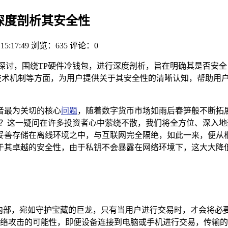
？深度剖析其安全性
 15:17:49
浏览：635
评论：0
展开探讨，围绕TP硬件冷钱包，进行深度剖析，旨在明确其是否
技术机制等方面，为用户提供关于其安全性的清晰认知，帮助用户
者最为关切的核心
问题
，随着数字货币市场如雨后春笋般不断拓展
呢？这一疑问在许多投资者心中萦绕不散，我们将全方位、深入地剖
妥善存储在离线环境之中，与互联网完全隔绝，如此一来，便从
于其卓越的安全性，由于私钥不会暴露在网络环境下，这大大降低
备内部，宛如守护宝藏的巨龙，只有当用户进行交易时，才会将必
络攻击的可能性，即便设备连接到电脑或手机进行交易，传输的