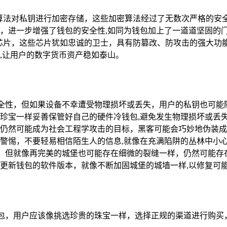
密算法对私钥进行加密存储，这些加密算法经过了无数次严格的安
，进一步增强了钱包的安全性,如同为钱包加上了一道道坚固的
全芯片，这些芯片犹如忠诚的卫士，具有防篡改、防攻击的强大功
,让用户的数字货币资产稳如泰山。
的安全性，但如果设备不幸遭受物理损坏或丢失，用户的私钥也可
珍宝一样妥善保管好自己的硬件冷钱包,避免发生物理损坏或丢
仍然可能成为社会工程学攻击的目标，黑客可能会巧妙地伪装成
警惕，不要轻易相信陌生人的信息,就像在充满陷阱的丛林中小
测试，但就像再完美的城堡也可能存在细微的裂缝一样，仍然可能
更新钱包的软件版本，就像不断加固城堡的城墙一样,以修复可
冷钱包，用户应该像挑选珍贵的珠宝一样，选择正规的渠道进行购