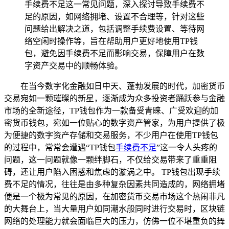
手续费不足这一常见问题，深入探讨导致手续费不
足的原因，如网络拥堵、设置不合理等，针对这些
问题给出解决之道，包括调整手续费设置、等待网
络空闲时操作等，旨在帮助用户更好地使用TP钱
包，避免因手续费不足而影响交易，保障用户在数
字资产交易中的顺畅体验。
在当今数字化金融如日中天、蓬勃发展的时代，加密货币
交易宛如一颗璀璨的新星，逐渐成为众多投资者踊跃参与金融
市场的全新途径，TP钱包作为一款备受青睐、广受欢迎的加
密货币钱包，宛如一位贴心的数字资产管家，为用户提供了极
为便捷的数字资产存储和交易服务，不少用户在使用TP钱包
的过程中，常常会遭遇“TP钱包
手续费不足
”这一令人头疼的
问题，这一问题就像一颗绊脚石，不仅给交易带来了重重阻
碍，还让用户陷入困惑和焦虑的漩涡之中。 TP钱包出现手续
费不足的情况，往往是由多种复杂因素共同造成的，网络拥堵
便是一个极为常见的原因，在加密货币交易市场这个热闹非凡
的大舞台上，当大量用户如同潮水般同时进行交易时，区块链
网络的处理能力就会面临巨大的压力，仿佛一位不堪重负的舞