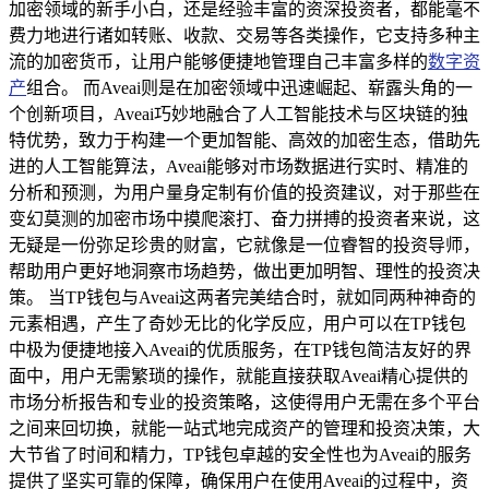
加密领域的新手小白，还是经验丰富的资深投资者，都能毫不
费力地进行诸如转账、收款、交易等各类操作，它支持多种主
流的加密货币，让用户能够便捷地管理自己丰富多样的
数字资
产
组合。 而Aveai则是在加密领域中迅速崛起、崭露头角的一
个创新项目，Aveai巧妙地融合了人工智能技术与区块链的独
特优势，致力于构建一个更加智能、高效的加密生态，借助先
进的人工智能算法，Aveai能够对市场数据进行实时、精准的
分析和预测，为用户量身定制有价值的投资建议，对于那些在
变幻莫测的加密市场中摸爬滚打、奋力拼搏的投资者来说，这
无疑是一份弥足珍贵的财富，它就像是一位睿智的投资导师，
帮助用户更好地洞察市场趋势，做出更加明智、理性的投资决
策。 当TP钱包与Aveai这两者完美结合时，就如同两种神奇的
元素相遇，产生了奇妙无比的化学反应，用户可以在TP钱包
中极为便捷地接入Aveai的优质服务，在TP钱包简洁友好的界
面中，用户无需繁琐的操作，就能直接获取Aveai精心提供的
市场分析报告和专业的投资策略，这使得用户无需在多个平台
之间来回切换，就能一站式地完成资产的管理和投资决策，大
大节省了时间和精力，TP钱包卓越的安全性也为Aveai的服务
提供了坚实可靠的保障，确保用户在使用Aveai的过程中，资