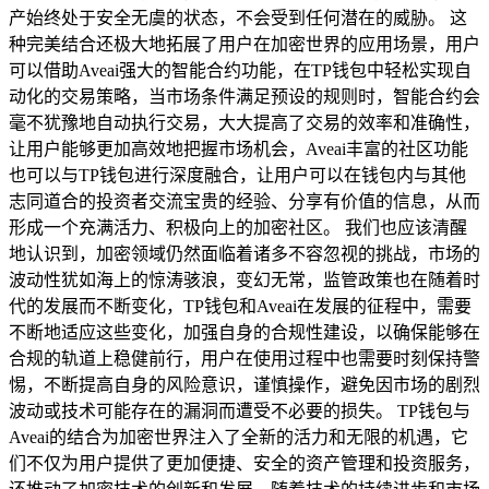
产始终处于安全无虞的状态，不会受到任何潜在的威胁。 这
种完美结合还极大地拓展了用户在加密世界的应用场景，用户
可以借助Aveai强大的智能合约功能，在TP钱包中轻松实现自
动化的交易策略，当市场条件满足预设的规则时，智能合约会
毫不犹豫地自动执行交易，大大提高了交易的效率和准确性，
让用户能够更加高效地把握市场机会，Aveai丰富的社区功能
也可以与TP钱包进行深度融合，让用户可以在钱包内与其他
志同道合的投资者交流宝贵的经验、分享有价值的信息，从而
形成一个充满活力、积极向上的加密社区。 我们也应该清醒
地认识到，加密领域仍然面临着诸多不容忽视的挑战，市场的
波动性犹如海上的惊涛骇浪，变幻无常，监管政策也在随着时
代的发展而不断变化，TP钱包和Aveai在发展的征程中，需要
不断地适应这些变化，加强自身的合规性建设，以确保能够在
合规的轨道上稳健前行，用户在使用过程中也需要时刻保持警
惕，不断提高自身的风险意识，谨慎操作，避免因市场的剧烈
波动或技术可能存在的漏洞而遭受不必要的损失。 TP钱包与
Aveai的结合为加密世界注入了全新的活力和无限的机遇，它
们不仅为用户提供了更加便捷、安全的资产管理和投资服务，