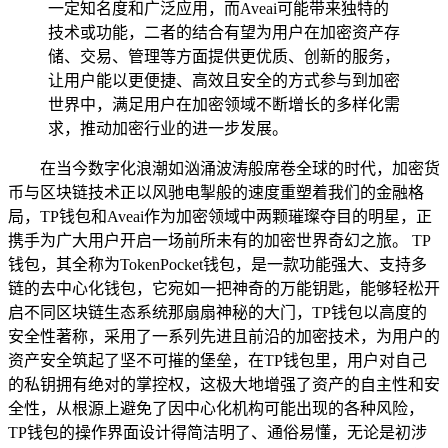
一定知名度和广泛应用，而Aveai可能带来独特的
技术或功能，二者的结合有望为用户在加密资产存
储、交易、管理等方面提供更优质、创新的服务，
让用户能以更便捷、高效且安全的方式参与到加密
世界中，满足用户在加密领域不断增长的多样化需
求，推动加密行业的进一步发展。
在当今数字化浪潮如汹涌波涛般席卷全球的时代，加密货
币与区块链技术正以风驰电掣般的速度重塑着我们的金融格
局，TP钱包和Aveai作为加密领域中两颗璀璨夺目的明星，正
携手为广大用户开启一场前所未有的加密世界奇幻之旅。 TP
钱包，其全称为TokenPocket钱包，是一款功能强大、支持多
链的去中心化钱包，它宛如一把神奇的万能钥匙，能够轻松开
启不同区块链生态系统那扇扇神秘的大门，TP钱包以高度的
安全性著称，采用了一系列先进且前沿的加密技术，为用户的
资产安全筑起了坚不可摧的堡垒，在TP钱包里，用户对自己
的私钥拥有绝对的掌控权，这极大地增强了资产的自主性和安
全性，从根源上避免了因中心化机构可能出现的各种风险，
TP钱包的操作界面设计得简洁明了、通俗易懂，无论是初涉