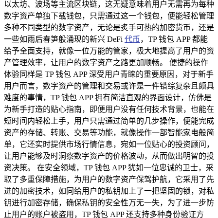
以太坊、波场等主流区块链，这无疑意味着用户无需再为每种
数字资产单独下载钱包，只需通过这一个钱包，便能轻松管理
多种不同类型的数字资产，无论是炙手可热的加密货币，还是
一些如雨后春笋般涌现的新兴 DeFi
代币
，TP 钱包 APP 都能
给予全面支持，就像一位万能的管家，极大地提高了用户的资
产管理效率，让用户的数字资产之路更加顺畅。 便捷的操作
体验同样是 TP 钱包 APP 深受用户青睐的重要原因，对于新手
用户而言，数字资产的管理和交易或许是一件错综复杂且颇具
难度的事情，TP 钱包 APP 拥有简洁直观的界面设计，仿佛是
为新手打造的贴心指南，即便用户没有任何技术背景，也能在
短时间内轻松上手，用户只需通过简单的几步操作，便能完成
资产的存储、转账、交易等功能，就像操作一部智能家电般简
单，它还实时提供市场行情信息，宛如一位贴心的投资顾问，
让用户能够及时洞察数字资产的价格波动，从而做出明智的投
资决策。 在安全领域，TP 钱包 APP 犹如一位忠诚的卫士，采
取了多重保障措施，为用户的数字资产保驾护航，它采用了先
进的加密技术，如同给用户的私钥加上了一把坚固的锁，对私
钥进行加密存储，确保私钥的安全性万无一失，为了进一步防
止用户的账户被盗用，TP 钱包 APP 还支持多种身份验证方