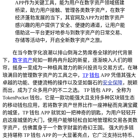
APP作为关键工具，能为用户在数字资产领域搭建
桥梁，助力用户接触、管理各类数字资产，在数字
经济蓬勃发展的当下，其官网及APP为对数字资产
感兴趣的用户提供了安全、便捷的通道，让用户能
借助这一平台更好地参与到数字资产的日常交易、
存储等活动中，开启全新数字资产之旅。
在当今数字化浪潮以排山倒海之势席卷全球的时代背景
下，
数字资产
宛如一颗冉冉升起的新星，逐渐映入人们的眼
帘，摇身一变成为一种极具潜力的新兴投资与交易方式，在琳
琅满目的管理数字资产的工具之中，
TP
钱包
APP 凭借其强大
卓越的功能、便捷流畅的操作以及坚如磐石的
安全保障
，脱颖
而出，成为了众多用户的不二之选。 TP 钱包 APP，全称为
TokenPocket 钱包，它是一款功能强大且支持多种区块链生态
的移动钱包应用，若将数字资产世界比作一座神秘而充满宝藏
的城堡，TP 钱包 APP 就犹如一把神奇的钥匙，为用户轻轻开
启这座城堡的大门，使用户能够轻松自如地管理和交易各类数
字资产，仿佛置身于一个数字财富的奇幻王国。 强大的多链
支持堪称 TP 钱包 APP 的一大显著亮点，它广泛支持比特币、