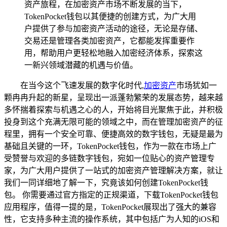
资产旅程，在加密资产市场不断发展的当下，
TokenPocket钱包以其便捷的创建方式，为广大用
户提供了参与加密资产活动的途径，无论是存储、
交易还是管理各类加密资产，它都能发挥重要作
用，帮助用户更轻松地融入加密经济体系，探索这
一新兴领域潜藏的机遇与价值。
在当今这个飞速发展的数字化时代,
加密资产
市场犹如一
颗冉冉升起的新星，呈现出一派蓬勃繁荣的发展态势，越来越
多怀揣着探索与机遇之心的人，开始将目光聚焦于此，并积极
投身到这个充满无限可能的领域之中，而在管理加密资产的征
程里，拥有一个安全可靠、便捷高效的数字钱包，无疑是最为
基础且关键的一环，TokenPocket钱包，作为一款在市场上广
受赞誉与欢迎的多链数字钱包，宛如一位贴心的资产管理专
家，为广大用户提供了一站式的加密资产管理解决方案，就让
我们一同详细地了解一下，究竟该如何创建TokenPocket钱
包。 你需要通过官方指定的正规渠道，下载TokenPocket钱包
应用程序，值得一提的是，TokenPocket展现出了强大的兼容
性，它支持多种主流的操作系统，其中包括广为人知的iOS和