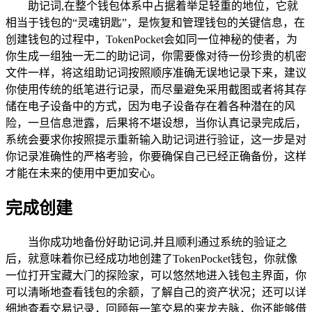
助记词,在整个钱包体系中占据着举足轻重的地位，它就
相当于钱包的“灵魂钥匙”，是恢复和管理钱包的关键信息，在
创建钱包的过程中，TokenPocket会如同一位神秘的使者，为
你生成一组独一无二的助记词，你需要像对待一份珍贵的机密
文件一样，将这组助记词按照顺序准确无误地记录下来，建议
你使用传统的纸笔进行记录，而尽量避免采用截图或者将其存
储在电子设备中的方式，因为电子设备存在着各种潜在的风
险，一旦信息泄露，后果将不堪设想，当你认真记录完成后，
系统会要求你按照提示重新输入助记词进行验证，这一步是对
你记录准确性的严格考验，你要确保自己已经正确备份，这样
才能在未来的使用中更加安心。
完成创建
当你成功地备份好助记词,并且顺利通过系统的验证之
后，就意味着你已经成功地创建了TokenPocket钱包，你就像
一位打开宝藏大门的探险家，可以悠然地进入钱包主界面，你
可以清晰地查看钱包的余额，了解自己的资产状况；还可以详
细地查看交易记录，回顾每一笔交易的来龙去脉，你还能够借