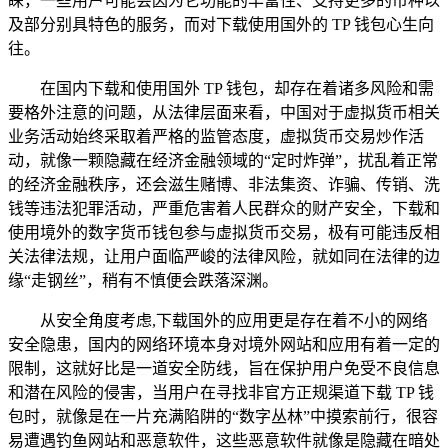
睐，一些用户可能会因为它功能的丰富性、支持更多的币种以
及部分别具特色的服务，而对下载使用国外的 TP 钱包心生向
往。
在国内下载和使用国外 TP 钱包，却存在着诸多风险和需
要格外注意的问题，从法律层面来看，中国对于虚拟货币相关
业务活动始终采取着严格的监管态度，虚拟货币交易炒作活
动，就像一颗隐藏在经济金融领域的“定时炸弹”，扰乱着正常
的经济金融秩序，还会滋生赌博、非法集资、诈骗、传销、洗
钱等违法犯罪活动，严重危害着人民群众的财产安全，下载和
使用境外的数字货币钱包参与虚拟货币交易，极有可能违反相
关法律法规，让用户面临严峻的法律风险，就如同在法律的边
缘“走钢丝”，稍有不慎便会跌落深渊。
从安全角度考虑,下载国外的应用更是存在着不小的网络
安全隐患，国内的网络环境本身对境外网站和应用有着一定的
限制，这就好比是一道安全防线，旨在保护用户免受不良信息
和潜在风险的侵害，当用户在寻找非官方正规渠道下载 TP 钱
包时，就像是在一片充满陷阱的“数字丛林”中摸索前行，很容
易遭遇钓鱼网站和恶意软件，这些恶意软件就像是隐藏在暗处