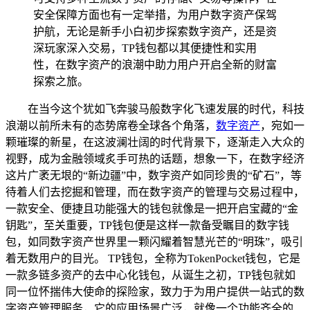
安全保障方面也有一定举措，为用户数字资产保驾
护航，无论是新手小白初步探索数字资产，还是资
深玩家深入交易，TP钱包都以其便捷性和实用
性，在数字资产的浪潮中助力用户开启全新的财富
探索之旅。
在当今这个犹如飞奔骏马般数字化飞速发展的时代，科技
浪潮以前所未有的态势席卷全球各个角落，
数字资产
，宛如一
颗璀璨的新星，在这波澜壮阔的时代背景下，逐渐走入大众的
视野，成为金融领域炙手可热的话题，想象一下，在数字经济
这片广袤无垠的“新边疆”中，数字资产如同珍贵的“矿石”，等
待着人们去挖掘和管理，而在数字资产的管理与交易过程中，
一款安全、便捷且功能强大的钱包就像是一把开启宝藏的“金
钥匙”，至关重要，TP钱包便是这样一款备受瞩目的数字钱
包，如同数字资产世界里一颗闪耀着智慧光芒的“明珠”，吸引
着无数用户的目光。 TP钱包，全称为TokenPocket钱包，它是
一款多链多资产的去中心化钱包，从诞生之初，TP钱包就如
同一位怀揣伟大使命的探险家，致力于为用户提供一站式的数
字资产管理服务，它的应用场景广泛，就像一个功能齐全的