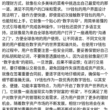
的理财方式，就像在众多美味的菜肴中挑选出自己最爱吃的那
一道，满足不同用户的口味和需求。 TP钱包的用户界面设计
简洁明了，操作方便快捷，即使是初次接触数字钱包的用户，
也能轻松上手，它就像一个贴心的“数字向导”，用简单易懂的
方式引导着用户完成各种操作，TP钱包还提供了多语言支
持，这就像是为来自全球各地的用户打开了一扇通用的“沟通
之门”，方便全球各地的用户使用，让不同语言、不同文化背
景的用户都能在数字资产的世界里和谐共处。 在使用TP钱包
的过程中，用户也需要注意一些安全问题，要妥善保管好自己
的私钥和助记词，不要随意透露给他人，因为这些就像是打开
“数字金库”的密码，一旦泄露，后果不堪设想；在进行交易
时，要仔细确认交易信息，避免因操作失误而造成资产损失，
就像在签署重要合同前，要逐字逐句地仔细阅读，确保每一个
细节都准确无误。 TP钱包作为一款优秀的数字钱包，以其安
全、便捷、功能丰富等特点，为用户开启了数字资产世界的大
门，它就像一座连接现实与数字财富的“桥梁”，不仅满足了用
户对数字资产的管理和交易需求，还为用户提供了更多的理财
机会，随着数字资产市场的不断发展，相信TP钱包将会在未
来发挥更加重要的作用，就像一颗不断成长的“参天大树”，为