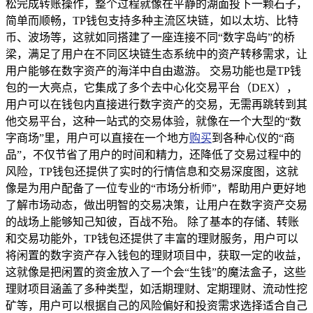
松完成转账操作，整个过程就像在平静的湖面投下一颗石子，
简单而顺畅，TP钱包支持多种主流区块链，如以太坊、比特
币、波场等，这就如同搭建了一座连接不同“数字岛屿”的桥
梁，满足了用户在不同区块链生态系统中的资产转移需求，让
用户能够在数字资产的海洋中自由遨游。 交易功能也是TP钱
包的一大亮点，它集成了多个去中心化交易平台（DEX），
用户可以在钱包内直接进行数字资产的交易，无需再跳转到其
他交易平台，这种一站式的交易体验，就像在一个大型的“数
字商场”里，用户可以直接在一个地方
购买
到各种心仪的“商
品”，不仅节省了用户的时间和精力，还降低了交易过程中的
风险，TP钱包还提供了实时的行情信息和交易深度图，这就
像是为用户配备了一位专业的“市场分析师”，帮助用户更好地
了解市场动态，做出明智的交易决策，让用户在数字资产交易
的战场上能够知己知彼，百战不殆。 除了基本的存储、转账
和交易功能外，TP钱包还提供了丰富的理财服务，用户可以
将闲置的数字资产存入钱包的理财项目中，获取一定的收益，
这就像是把闲置的资金放入了一个会“生钱”的魔法盒子，这些
理财项目涵盖了多种类型，如活期理财、定期理财、流动性挖
矿等，用户可以根据自己的风险偏好和投资需求选择适合自己