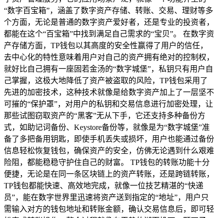
“数字百宝箱”，涵盖了数字资产存储、转账、交易、理财等多
个方面，无论是普通的数字资产爱好者，还是专业的投资者，
都能在这个“百宝箱”中找到满足自己需求的“宝贝”。 在数字资
产存储方面，TP钱包以其高度的安全性赢得了用户的信任，
去中心化的特性意味着用户对自己的资产拥有绝对的控制权，
就好比自己拥有一座固若金汤的“数字城堡”，私钥只有用户自
己掌握，这极大地降低了资产被盗取的风险，TP钱包采用了
先进的加密技术，这种技术就像是给数字资产加上了一层坚不
可摧的“保护罩”，对用户的私钥和交易信息进行加密处理，让
那些试图窃取资产的“黑客”无从下手，它还支持多种备份方
式，如助记词备份、Keystore备份等，就像是为“数字城堡”准
备了多把备用钥匙，即使手机丢失或损坏，用户也能通过备份
信息轻松恢复钱包，确保资产的安全，仿佛无论遇到什么艰难
险阻，都能稳稳守护住自己的财富。 TP钱包的转账功能十分
便捷，无论是在同一条区块链上的资产转账，还是跨链转账，
TP钱包都能快速、高效地完成，就像一位技艺精湛的“快递
员”，能在数字世界里迅速将资产送到指定的“地址”，用户只
需输入对方的钱包地址和转账金额，确认交易信息后，即可轻