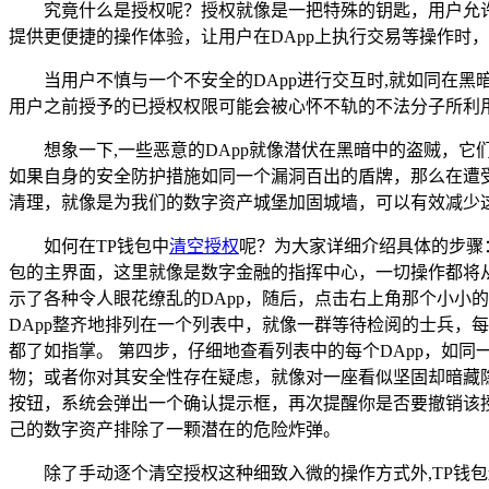
究竟什么是授权呢？授权就像是一把特殊的钥匙，用户允
提供更便捷的操作体验，让用户在DApp上执行交易等操作时
当用户不慎与一个不安全的DApp进行交互时,就如同在
用户之前授予的已授权权限可能会被心怀不轨的不法分子所利
想象一下,一些恶意的DApp就像潜伏在黑暗中的盗贼，
如果自身的安全防护措施如同一个漏洞百出的盾牌，那么在遭
清理，就像是为我们的数字资产城堡加固城墙，可以有效减少
如何在TP钱包中
清空授权
呢？为大家详细介绍具体的步骤
包的主界面，这里就像是数字金融的指挥中心，一切操作都将从
示了各种令人眼花缭乱的DApp，随后，点击右上角那个小小
DApp整齐地排列在一个列表中，就像一群等待检阅的士兵，
都了如指掌。 第四步，仔细地查看列表中的每个DApp，如
物；或者你对其安全性存在疑虑，就像对一座看似坚固却暗藏隐患
按钮，系统会弹出一个确认提示框，再次提醒你是否要撤销该授
己的数字资产排除了一颗潜在的危险炸弹。
除了手动逐个清空授权这种细致入微的操作方式外,TP钱