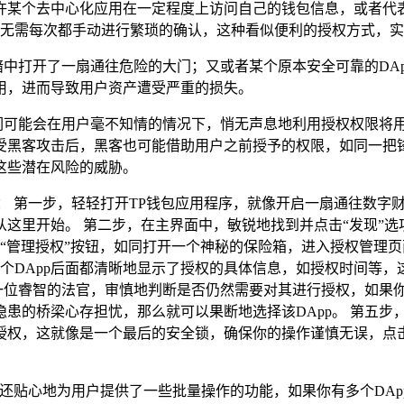
许某个去中心化应用在一定程度上访问自己的钱包信息，或者代
，无需每次都手动进行繁琐的确认，这种看似便利的授权方式，
黑暗中打开了一扇通往危险的大门；又或者某个原本安全可靠的DA
用，进而导致用户资产遭受严重的损失。
它们可能会在用户毫不知情的情况下，悄无声息地利用授权权限将用
受黑客攻击后，黑客也可能借助用户之前授予的权限，如同一把锋
这些潜在风险的威胁。
： 第一步，轻轻打开TP钱包应用程序，就像开启一扇通往数字
这里开始。 第二步，在主界面中，敏锐地找到并点击“发现”
的“管理授权”按钮，如同打开一个神秘的保险箱，进入授权管理
每个DApp后面都清晰地显示了授权的具体信息，如授权时间等
同一位睿智的法官，审慎地判断是否仍然需要对其进行授权，如果你
的桥梁心存担忧，那么就可以果断地选择该DApp。 第五步，
权，这就像是一个最后的安全锁，确保你的操作谨慎无误，点击“
包还贴心地为用户提供了一些批量操作的功能，如果你有多个DA