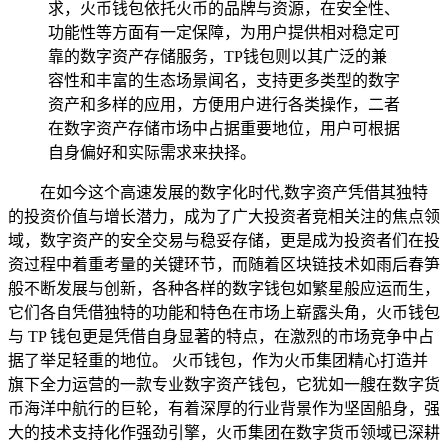
求，火币钱包依托火币的品牌与资源，在安全性、
功能性等方面有一定保障，为用户提供相对稳定可
靠的数字资产存储服务，TP钱包则以其广泛的兼
容性和丰富的生态场景闻名，支持更多类型的数字
资产和多样的应用，方便用户进行各类操作，二者
在数字资产存储市场中占据重要地位，用户可根据
自身偏好和实际需求来抉择。
在如今这个高速发展的数字化时代,数字资产凭借其独特
的投资价值与增长潜力，成为了广大投资者竞相关注的焦点领
域，数字资产的安全交易与稳妥存储，更是成为投资者们在投
资过程中着重考量的关键环节，而随着区块链技术如雨后春笋
般不断发展与创新，各种各样的数字钱包如繁星般应运而生，
它们各自凭借独特的功能和特色在市场上崭露头角，火币钱包
与 TP 钱包更是凭借自身显著的特点，在激烈的市场竞争中占
据了举足轻重的地位。 火币钱包，作为火币集团精心打造并
旗下全力运营的一款专业数字资产钱包，它犹如一艘在数字货
币海洋中航行的巨轮，有着深厚的行业背景作为坚固船身，强
大的技术支持化作强劲引擎，火币集团在数字货币领域已深耕