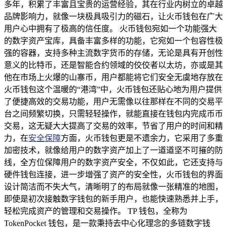
多年，积累了丰富且宝贵的运营经验，其在行业内树立的卓越
品牌影响力，就像一块极具吸引力的磁石，让火币钱包在广大
用户心中拥有了极高的信任度。 火币钱包宛如一个功能强大
的数字资产宝库，具备丰富多样的功能，它宛如一个包容性极
强的容器，支持多种主流数字货币的存储，无论是具有开创性
意义的比特币，还是智能合约领域的佼佼者以太坊，亦或是其
他在市场上火爆的山寨币，用户都能将它们安全无虞地存放在
火币钱包这个温暖的“港湾”中，火币钱包还贴心地为用户提供
了便捷高效的交易功能，用户无需像以往那样在不同的交易平
台之间频繁切换，只需轻轻操作，就能直接在钱包内完成币币
交易，这无疑大大提高了交易的效率，节省了用户的时间和精
力，在
安全保障
方面，火币钱包更是不遗余力，它采用了多重
加密技术，就像给用户的数字资产加上了一道道坚不可摧的防
线，全方位保障用户的数字资产安全，不仅如此，它还支持与
硬件钱包连接，进一步增强了资产的安全性，火币钱包的界面
设计简洁而不失大气，清晰明了的布局就像一张精准的地图，
即使是初次接触数字钱包的新手用户，也能快速熟悉并上手，
轻松完成资产的管理和交易操作。 TP 钱包，全称为
TokenPocket 钱包，是一款秉持去中心化理念的多链数字钱