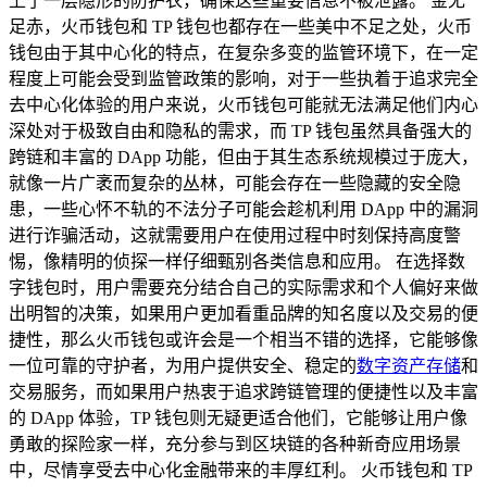
上了一层隐形的防护衣，确保这些重要信息不被泄露。 金无
足赤，火币钱包和 TP 钱包也都存在一些美中不足之处，火币
钱包由于其中心化的特点，在复杂多变的监管环境下，在一定
程度上可能会受到监管政策的影响，对于一些执着于追求完全
去中心化体验的用户来说，火币钱包可能就无法满足他们内心
深处对于极致自由和隐私的需求，而 TP 钱包虽然具备强大的
跨链和丰富的 DApp 功能，但由于其生态系统规模过于庞大，
就像一片广袤而复杂的丛林，可能会存在一些隐藏的安全隐
患，一些心怀不轨的不法分子可能会趁机利用 DApp 中的漏洞
进行诈骗活动，这就需要用户在使用过程中时刻保持高度警
惕，像精明的侦探一样仔细甄别各类信息和应用。 在选择数
字钱包时，用户需要充分结合自己的实际需求和个人偏好来做
出明智的决策，如果用户更加看重品牌的知名度以及交易的便
捷性，那么火币钱包或许会是一个相当不错的选择，它能够像
一位可靠的守护者，为用户提供安全、稳定的
数字资产存储
和
交易服务，而如果用户热衷于追求跨链管理的便捷性以及丰富
的 DApp 体验，TP 钱包则无疑更适合他们，它能够让用户像
勇敢的探险家一样，充分参与到区块链的各种新奇应用场景
中，尽情享受去中心化金融带来的丰厚红利。 火币钱包和 TP