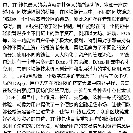
包，TP 钱包最大的亮点就是其强大的跨链功能，宛如一座跨
越不同区块链隔阂的桥梁，在区块链行业中，不同的区块链之
间就像一个个被高墙分隔的孤岛，彼此之间存在着难以逾越的
障碍，而 TP 钱包打破了这种限制，用户能够在同一个钱包中
轻松管理多个不同链上的数字资产，例如以太坊、波场、EOS
等，这一功能为用户带来了极大的便利，特别是对于那些持有
多种不同链上资产的投资者来说，再也无需为了不同链的资产
而分别使用不同的钱包，大大简化了资产的管理流程。 TP 钱
包还拥有一个丰富多元的 DApp 生态系统，DApp 即去中心化
应用，它是区块链技术极具创新性和发展潜力的重要应用场景
之一，TP 钱包就像一个数字应用的宝藏盒子，内置了众多优
质的 DApp，用户无需在互联网的茫茫大海中四处寻找，只需
在钱包内就能直接访问这些应用，并参与到各种去中心化金融
（DeFi）项目中，如借贷、挖矿、交易等，这种一站式的服务
体验，就像为用户提供了一个便捷的金融超级市场，让他们能
够轻松满足各种金融需求，使得 TP 钱包成为了众多区块链爱
好者和投资者的首选，TP 钱包也高度重视用户的隐私保护，
采用了先进的加密算法，就像给用户的交易信息和资产信息穿