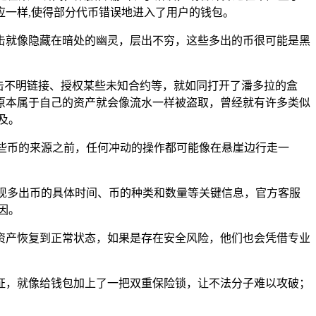
一样,使得部分代币错误地进入了用户的钱包。
击就像隐藏在暗处的幽灵，层出不穷，这些多出的币很可能是黑
击不明链接、授权某些未知合约等，就如同打开了潘多拉的盒
原本属于自己的资产就会像流水一样被盗取，曾经就有许多类似
及。
些币的来源之前，任何冲动的操作都可能像在悬崖边行走一
现多出币的具体时间、币的种类和数量等关键信息，官方客服
因。
资产恢复到正常状态，如果是存在安全风险，他们也会凭借专业
证，就像给钱包加上了一把双重保险锁，让不法分子难以攻破；