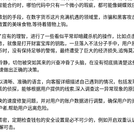
智能合约时，哪怕代码中只有一个微小的瑕疵，都可能像蝴蝶效应
策划的手段，在数字货币这片充满机遇的领域里，诈骗和黑客攻
放置的美味食物,等待着猎物上钩。
去了应有的理智，进行了一些看似平常却暗藏杀机的操作，比如点
息，就像是打开财富宝库的钥匙，一旦落入不法分子手中，用户
币时，没有保持足够的警惕，最终遭受了巨大的经济损失,追悔莫
冷静，切勿被突如其来的兴奋冲昏了头脑，在没有彻底搞清楚这
速做出正确的决策。
该以清晰、准确的语言，向客服详细描述自己遇到的情况，包括发
素的侦探，能够根据用户提供的线索,深入调查这一异常现象的原
快的速度修复问题，并对用户的账户数据进行调整，确保用户的
者,帮助用户远离危险。
紧密，定期检查钱包的安全设置是必不可少的，例如开启双重认
懈可击。