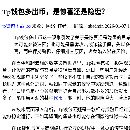
Tp钱包多出币，是惊喜还是隐患？
tp钱包下载 ios
来源：网络 作者： 编辑：qbadmin
2026-01-07 1
Tp钱包多出币这一现象引发了关于是惊喜还是隐患的思
续可能会被追回；也可能是黑客攻击或诈骗手段，先以多
喜，而应保持警惕，仔细排查原因，避免陷入潜在风险。
在当今风起云涌的数字货币世界里，Tp钱包宛如一颗璀
台，让资产的存储与交易变得轻松自如，近日一些用户却经历了
赫然发现账户里凭空多了一些原本不属于自己的数字货币时，
长呢？这种意外之财，就如同在深邃的夜空中突然划过一道耀
者，平日里总是小心翼翼地守护着自己那为数不多的加密货币
多了一笔相当可观的某种
代币
，那一刻，他的眼睛瞪大，脸上
从技术层面深入剖析，Tp钱包无疑是一款相对成熟且经
能够稳定运行，正如再坚固的堡垒也可能存在细微的缝隙一样
在Tp钱包与区块链网络进行交互的过程中，数据的传输