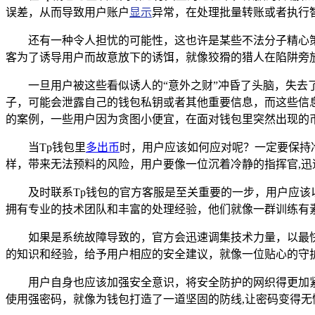
误差，从而导致用户账户
显示
异常，在处理批量转账或者执行
还有一种令人担忧的可能性，这也许是某些不法分子精心
客为了诱导用户而故意放下的诱饵，就像狡猾的猎人在陷阱旁
一旦用户被这些看似诱人的“意外之财”冲昏了头脑，失
子，可能会泄露自己的钱包私钥或者其他重要信息，而这些信
的案例，一些用户因为贪图小便宜，在面对钱包里突然出现的
当Tp钱包里
多出币
时，用户应该如何应对呢？一定要保持
样，带来无法预料的风险，用户要像一位沉着冷静的指挥官,迅
及时联系Tp钱包的官方客服是至关重要的一步，用户应
拥有专业的技术团队和丰富的处理经验，他们就像一群训练有
如果是系统故障导致的，官方会迅速调集技术力量，以最
的知识和经验，给予用户相应的安全建议，就像一位贴心的守护
用户自身也应该加强安全意识，将安全防护的网织得更加
使用强密码，就像为钱包打造了一道坚固的防线,让密码变得无