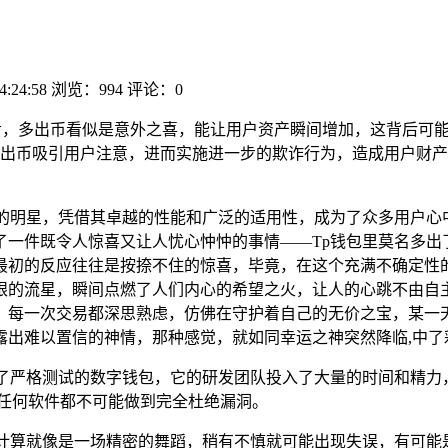
4:24:58
浏览：994
评论：0
考，多出币看似是意外之喜，能让用户资产瞬间增加，这背后可
出币吸引用户注意，进而实施进一步的欺诈行为，造成用户财产
璨的明星，凭借其卓越的性能和广泛的适用性，成为了众多用户心
一件既令人惊喜又让人忧心忡忡的事情——Tp钱包里莫名多出了
最初的反应往往是按捺不住的惊喜，毕竟，在这个充满不确定性
眼的流星，瞬间点燃了人们内心的希望之火，让人的心跳不由自主
，每一次交易都深思熟虑，仿佛在守护着自己的无价之宝，某一天
露出难以置信的神情，那种感觉，就如同幸运之神突然降临,中了
过了严格测试的数字钱包，它的研发团队投入了大量的时间和精力
,任何软件都不可能做到完全杜绝漏洞。
和计算就像是一场精密的舞蹈，稍有不慎就可能出现失误，有可能